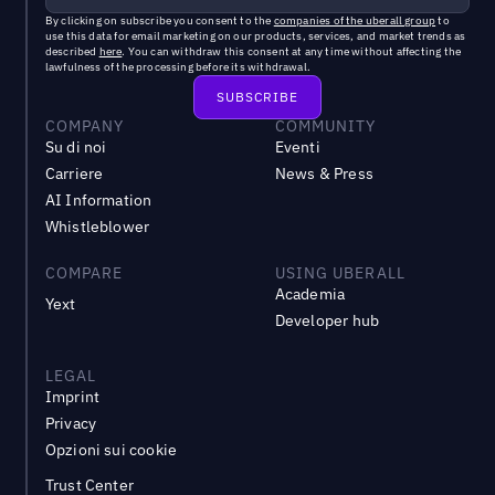
By clicking on subscribe you consent to the
companies of the uberall group
to
use this data for email marketing on our products, services, and market trends as
described
here
. You can withdraw this consent at any time without affecting the
lawfulness of the processing before its withdrawal.
COMPANY
COMMUNITY
Su di noi
Eventi
Carriere
News & Press
AI Information
Whistleblower
COMPARE
USING UBERALL
Academia
Yext
Developer hub
LEGAL
Imprint
Privacy
Opzioni sui cookie
Trust Center