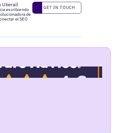
n Uberall
Get in touch
GET IN TOUCH
cia escribiendo
solucionadora de
onectar el SEO