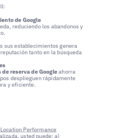
l:
miento de Google
ueda, reduciendo los abandonos y
to.
os sus establecimientos genera
 reputación tanto en la búsqueda
es
s de reserva de Google
ahorra
uipos desplieguen rápidamente
a y eficiente.
a
Location Performance
alizada, usted puede: a)