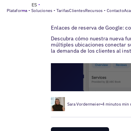
ES
Plataforma
Soluciones
Tarifas
Clientes
Recursos
Contacto
Aca
>
>
Blogs
Optimización de fichas locales
G
Enlaces de reserva de Google: co
Descubra cómo nuestra nueva fun
múltiples ubicaciones conectar s
la demanda de los clientes al ins
Sara Vordermeier
•
4 minutos min 