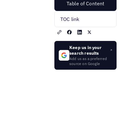
Table of Content
TOC link
Keep us in your
search results
Add us as a preferred
source on Google