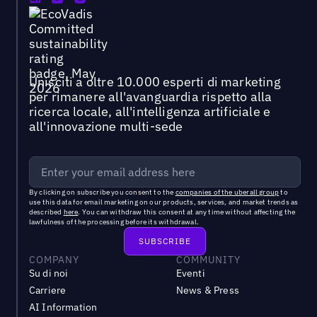
Unisciti a oltre 10.000 esperti di marketing
per rimanere all'avanguardia rispetto alla
ricerca locale, all'intelligenza artificiale e
all'innovazione multi-sede
By clicking on subscribe you consent to the
companies of the uberall group
to
use this data for email marketing on our products, services, and market trends as
described
here
. You can withdraw this consent at any time without affecting the
lawfulness of the processing before its withdrawal.
COMPANY
COMMUNITY
Su di noi
Eventi
Carriere
News & Press
AI Information