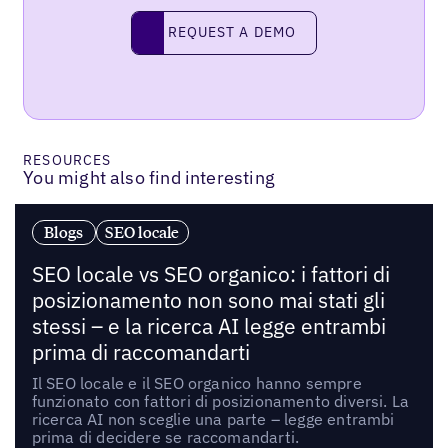
Request a demo
REQUEST A DEMO
RESOURCES
You might also find interesting
Blogs
SEO locale
SEO locale vs SEO organico: i fattori di
posizionamento non sono mai stati gli
stessi – e la ricerca AI legge entrambi
prima di raccomandarti
Il SEO locale e il SEO organico hanno sempre
funzionato con fattori di posizionamento diversi. La
ricerca AI non sceglie una parte – legge entrambi
prima di decidere se raccomandarti.