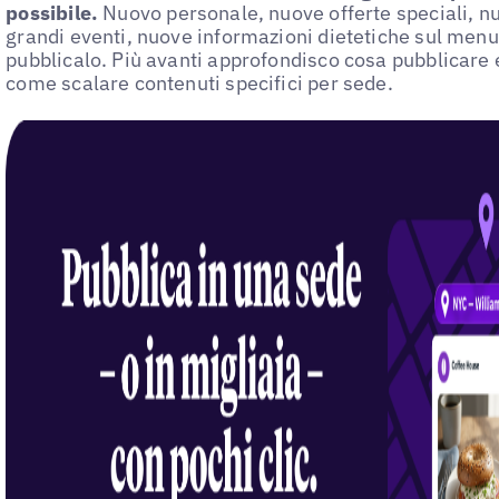
possibile.
Nuovo personale, nuove offerte speciali, nu
grandi eventi, nuove informazioni dietetiche sul men
pubblicalo. Più avanti approfondisco cosa pubblicare 
come scalare contenuti specifici per sede.