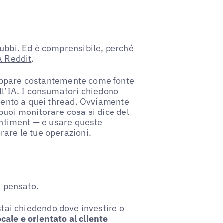
dubbi. Ed è comprensibile, perché
a Reddit
.
ppare costantemente come fonte
all’IA. I consumatori chiedono
imento a quei thread. Ovviamente
puoi monitorare cosa si dice del
entiment
— e usare queste
rare le tue operazioni.
i pensato.
i stai chiedendo dove investire o
locale e orientato al cliente