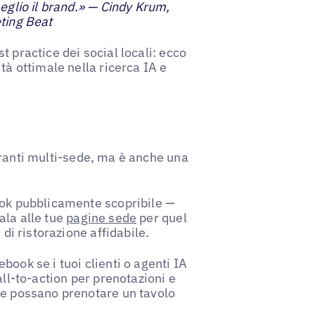
meglio il brand.» — Cindy Krum,
eting Beat
st practice dei social locali: ecco
tà ottimale nella ricerca IA e
oranti multi-sede, ma è anche una
ook pubblicamente scopribile —
ala alle tue
pagine sede
per quel
 di ristorazione affidabile.
book se i tuoi clienti o agenti IA
all-to-action per prenotazioni e
le possano prenotare un tavolo