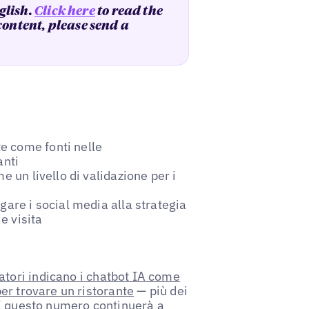
glish.
Click here
to read the
 content, please send a
e come fonti nelle
anti
e un livello di validazione per i
gare i social media alla strategia
e visita
tori indicano i chatbot IA come
er trovare un ristorante
— più dei
 E questo numero continuerà a