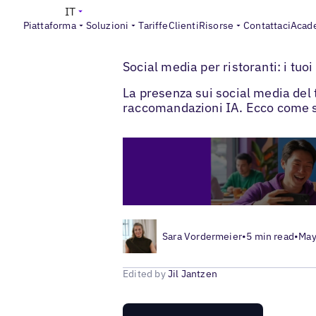
IT
Piattaforma
Soluzioni
Tariffe
Clienti
Risorse
Contattaci
Acad
>
>
Blogs
Social media locale
Social media 
Social media per ristoranti: i tuoi
La presenza sui social media del t
raccomandazioni IA. Ecco come sf
Sara Vordermeier
•
5 min read
•
May
Edited by
Jil Jantzen