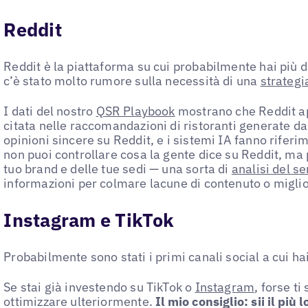
Reddit
Reddit è la piattaforma su cui probabilmente hai più 
c’è stato molto rumore sulla necessità di una
strategi
I dati del nostro
QSR Playbook
mostrano che Reddit a
citata nelle raccomandazioni di ristoranti generate d
opinioni sincere su Reddit, e i sistemi IA fanno rifer
non puoi controllare cosa la gente dice su Reddit, ma 
tuo brand e delle tue sedi — una sorta di
analisi del s
informazioni per colmare lacune di contenuto o miglio
Instagram e TikTok
Probabilmente sono stati i primi canali social a cui ha
Se stai già investendo su TikTok o
Instagram
, forse t
ottimizzare ulteriormente.
Il mio consiglio: sii il più 