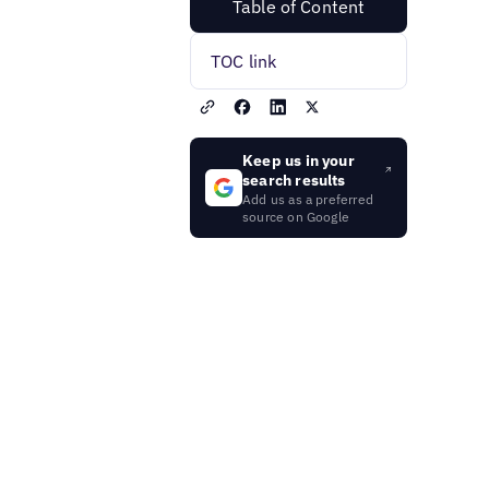
Table of Content
TOC link
Keep us in your
search results
Add us as a preferred
source on Google