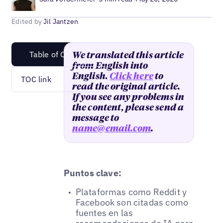
Edited by
Jil Jantzen
Table of Content
We translated this article
from English into
English.
Click here
to
TOC link
read the original article.
If you see any problems in
the content, please send a
message to
name@email.com
.
Puntos clave:
Plataformas como Reddit y
Facebook son citadas como
fuentes en las