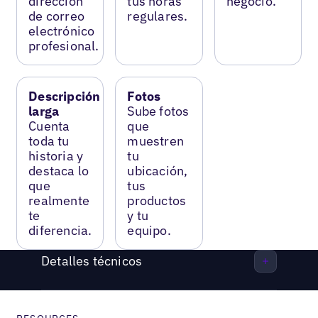
dirección
tus horas
negocio.
de correo
regulares.
electrónico
profesional.
Descripción
Fotos
larga
Sube fotos
Cuenta
que
toda tu
muestren
historia y
tu
destaca lo
ubicación,
que
tus
realmente
productos
te
y tu
diferencia.
equipo.
Detalles técnicos