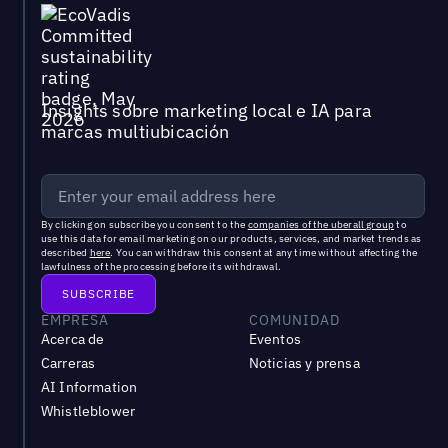
Insights sobre marketing local e IA para
marcas multiubicación
By clicking on subscribe you consent to the
companies of the uberall group
to
use this data for email marketing on our products, services, and market trends as
described
here
. You can withdraw this consent at any time without affecting the
lawfulness of the processing before its withdrawal.
EMPRESA
COMUNIDAD
Acerca de
Eventos
Carreras
Noticias y prensa
AI Information
Whistleblower