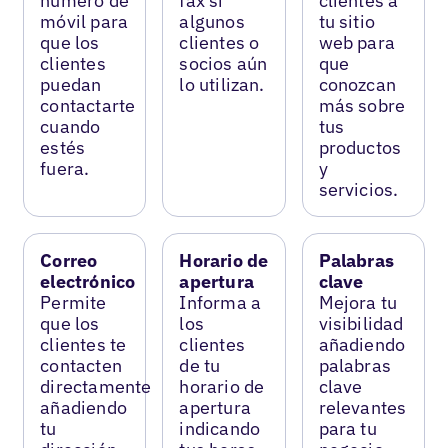
número de
fax si
clientes a
móvil para
algunos
tu sitio
que los
clientes o
web para
clientes
socios aún
que
puedan
lo utilizan.
conozcan
contactarte
más sobre
cuando
tus
estés
productos
fuera.
y
servicios.
Correo
Horario de
Palabras
electrónico
apertura
clave
Permite
Informa a
Mejora tu
que los
los
visibilidad
clientes te
clientes
añadiendo
contacten
de tu
palabras
directamente
horario de
clave
añadiendo
apertura
relevantes
tu
indicando
para tu