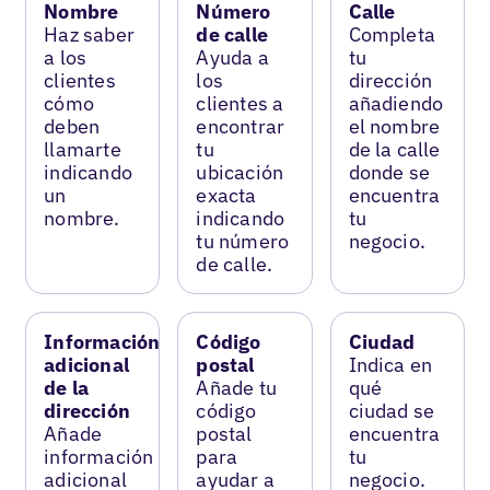
Nombre
Número
Calle
Haz saber
de calle
Completa
a los
Ayuda a
tu
clientes
los
dirección
cómo
clientes a
añadiendo
deben
encontrar
el nombre
llamarte
tu
de la calle
indicando
ubicación
donde se
un
exacta
encuentra
nombre.
indicando
tu
tu número
negocio.
de calle.
Información
Código
Ciudad
adicional
postal
Indica en
de la
Añade tu
qué
dirección
código
ciudad se
Añade
postal
encuentra
información
para
tu
adicional
ayudar a
negocio.