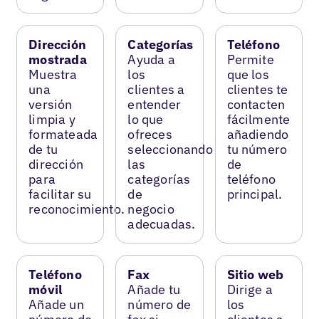
Dirección
Categorías
Teléfono
mostrada
Ayuda a
Permite
Muestra
los
que los
una
clientes a
clientes te
versión
entender
contacten
limpia y
lo que
fácilmente
formateada
ofreces
añadiendo
de tu
seleccionando
tu número
dirección
las
de
para
categorías
teléfono
facilitar su
de
principal.
reconocimiento.
negocio
adecuadas.
Teléfono
Fax
Sitio web
móvil
Añade tu
Dirige a
Añade un
número de
los