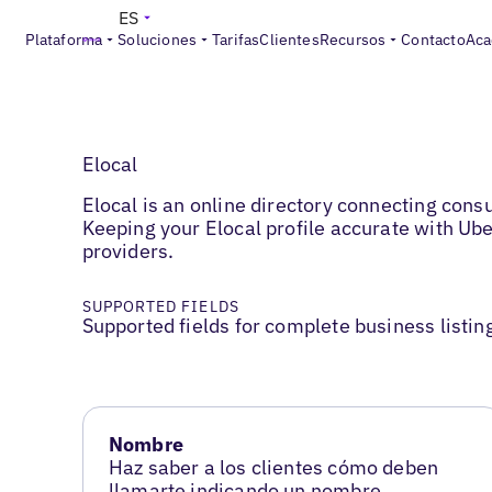
ES
Plataforma
Soluciones
Tarifas
Clientes
Recursos
Contacto
Aca
Elocal
Elocal is an online directory connecting con
Keeping your Elocal profile accurate with Ub
providers.
SUPPORTED FIELDS
Supported fields for complete business listin
Nombre
Haz saber a los clientes cómo deben
llamarte indicando un nombre.