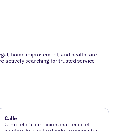
 legal, home improvement, and healthcare.
 actively searching for trusted service
Calle
Completa tu dirección añadiendo el
nombre de la calle donde se encuentra