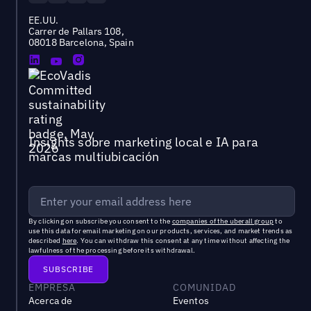
EE.UU.
Carrer de Pallars 108,
08018 Barcelona, Spain
Insights sobre marketing local e IA para
marcas multiubicación
By clicking on subscribe you consent to the
companies of the uberall group
to
use this data for email marketing on our products, services, and market trends as
described
here
. You can withdraw this consent at any time without affecting the
lawfulness of the processing before its withdrawal.
EMPRESA
COMUNIDAD
Acerca de
Eventos