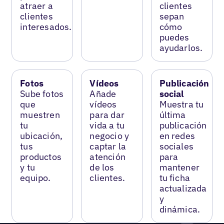
atraer a
clientes
clientes
sepan
interesados.
cómo
puedes
ayudarlos.
Fotos
Vídeos
Publicación
Sube fotos
Añade
social
que
vídeos
Muestra tu
muestren
para dar
última
tu
vida a tu
publicación
ubicación,
negocio y
en redes
tus
captar la
sociales
productos
atención
para
y tu
de los
mantener
equipo.
clientes.
tu ficha
actualizada
y
dinámica.