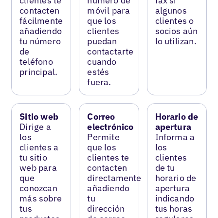
clientes te
número de
fax si
contacten
móvil para
algunos
fácilmente
que los
clientes o
añadiendo
clientes
socios aún
tu número
puedan
lo utilizan.
de
contactarte
teléfono
cuando
principal.
estés
fuera.
Sitio web
Correo
Horario de
Dirige a
electrónico
apertura
los
Permite
Informa a
clientes a
que los
los
tu sitio
clientes te
clientes
web para
contacten
de tu
que
directamente
horario de
conozcan
añadiendo
apertura
más sobre
tu
indicando
tus
dirección
tus horas