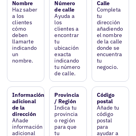
Nombre
Número
Calle
Haz saber
de calle
Completa
a los
Ayuda a
tu
clientes
los
dirección
cómo
clientes a
añadiendo
deben
encontrar
el nombre
llamarte
tu
de la calle
indicando
ubicación
donde se
un
exacta
encuentra
nombre.
indicando
tu
tu número
negocio.
de calle.
Información
Provincia
Código
adicional
/ Región
postal
de la
Indica tu
Añade tu
dirección
provincia
código
Añade
o región
postal
información
para que
para
adicional
tu
ayudar a