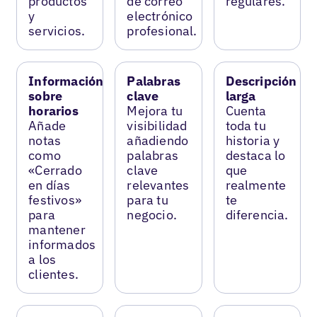
productos
de correo
regulares.
y
electrónico
servicios.
profesional.
Información
Palabras
Descripción
sobre
clave
larga
horarios
Mejora tu
Cuenta
Añade
visibilidad
toda tu
notas
añadiendo
historia y
como
palabras
destaca lo
«Cerrado
clave
que
en días
relevantes
realmente
festivos»
para tu
te
para
negocio.
diferencia.
mantener
informados
a los
clientes.