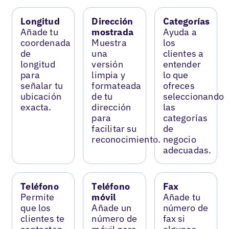
Longitud
Dirección
Categorías
Añade tu
mostrada
Ayuda a
coordenada
Muestra
los
de
una
clientes a
longitud
versión
entender
para
limpia y
lo que
señalar tu
formateada
ofreces
ubicación
de tu
seleccionando
exacta.
dirección
las
para
categorías
facilitar su
de
reconocimiento.
negocio
adecuadas.
Teléfono
Teléfono
Fax
Permite
móvil
Añade tu
que los
Añade un
número de
clientes te
número de
fax si