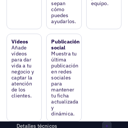
sepan
equipo.
cómo
puedes
ayudarlos.
Vídeos
Publicación
Añade
social
vídeos
Muestra tu
para dar
última
vida a tu
publicación
negocio y
en redes
captar la
sociales
atención
para
de los
mantener
clientes.
tu ficha
actualizada
y
dinámica.
Detalles técnicos