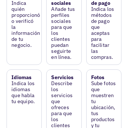
Indica
sociales
de pago
quién
Añade tus
Indica los
proporcionó
perfiles
métodos
o verificó
sociales
de pago
la
para que
que
información
los
aceptas
de tu
clientes
para
negocio.
puedan
facilitar
seguirte
las
en línea.
compras.
Idiomas
Servicios
Fotos
Indica los
Describe
Sube fotos
idiomas
los
que
que habla
servicios
muestren
tu equipo.
que
tu
ofreces
ubicación,
para que
tus
los
productos
clientes
y tu