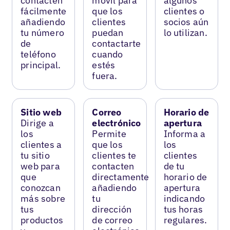
contacten
móvil para
algunos
fácilmente
que los
clientes o
añadiendo
clientes
socios aún
tu número
puedan
lo utilizan.
de
contactarte
teléfono
cuando
principal.
estés
fuera.
Sitio web
Correo
Horario de
Dirige a
electrónico
apertura
los
Permite
Informa a
clientes a
que los
los
tu sitio
clientes te
clientes
web para
contacten
de tu
que
directamente
horario de
conozcan
añadiendo
apertura
más sobre
tu
indicando
tus
dirección
tus horas
productos
de correo
regulares.