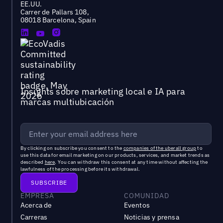
EE.UU.
Carrer de Pallars 108,
08018 Barcelona, Spain
Insights sobre marketing local e IA para
marcas multiubicación
By clicking on subscribe you consent to the
companies of the uberall group
to
use this data for email marketing on our products, services, and market trends as
described
here
. You can withdraw this consent at any time without affecting the
lawfulness of the processing before its withdrawal.
EMPRESA
COMUNIDAD
Acerca de
Eventos
Carreras
Noticias y prensa