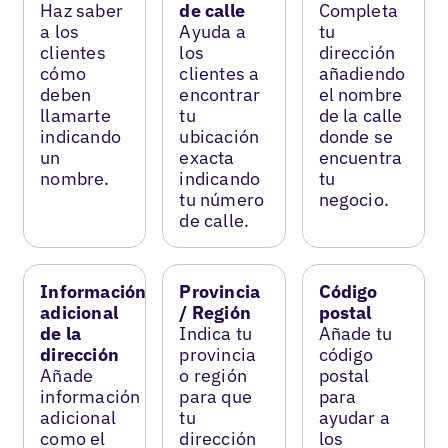
Haz saber
de calle
Completa
a los
Ayuda a
tu
clientes
los
dirección
cómo
clientes a
añadiendo
deben
encontrar
el nombre
llamarte
tu
de la calle
indicando
ubicación
donde se
un
exacta
encuentra
nombre.
indicando
tu
tu número
negocio.
de calle.
Información
Provincia
Código
adicional
/ Región
postal
de la
Indica tu
Añade tu
dirección
provincia
código
Añade
o región
postal
información
para que
para
adicional
tu
ayudar a
como el
dirección
los