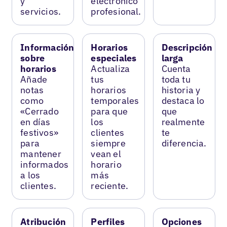
y
electrónico
servicios.
profesional.
Información
Horarios
Descripción
sobre
especiales
larga
horarios
Actualiza
Cuenta
Añade
tus
toda tu
notas
horarios
historia y
como
temporales
destaca lo
«Cerrado
para que
que
en días
los
realmente
festivos»
clientes
te
para
siempre
diferencia.
mantener
vean el
informados
horario
a los
más
clientes.
reciente.
Atribución
Perfiles
Opciones