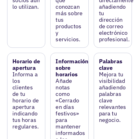
socios aún
que
directamente
lo utilizan.
conozcan
añadiendo
más sobre
tu
tus
dirección
productos
de correo
y
electrónico
servicios.
profesional.
Horario de
Información
Palabras
apertura
sobre
clave
Informa a
horarios
Mejora tu
los
Añade
visibilidad
clientes
notas
añadiendo
de tu
como
palabras
horario de
«Cerrado
clave
apertura
en días
relevantes
indicando
festivos»
para tu
tus horas
para
negocio.
regulares.
mantener
informados