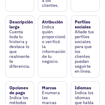
a los
clientes.
Descripción
Atribución
Perfiles
larga
Indica
sociales
Cuenta
quién
Añade tus
toda tu
proporcionó
perfiles
historia y
o verificó
sociales
destaca lo
la
para que
que
información
los
realmente
de tu
clientes
te
negocio.
puedan
diferencia.
seguirte
en línea.
Opciones
Marcas
Idiomas
de pago
Enumera
Indica los
Indica los
las
idiomas
métodos
marcas
que habla