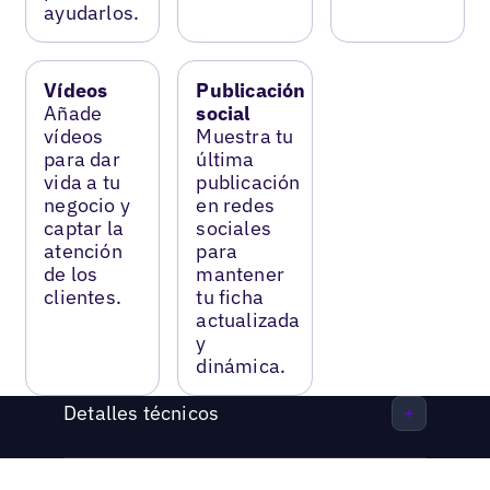
ayudarlos.
Vídeos
Publicación
Añade
social
vídeos
Muestra tu
para dar
última
vida a tu
publicación
negocio y
en redes
captar la
sociales
atención
para
de los
mantener
clientes.
tu ficha
actualizada
y
dinámica.
Detalles técnicos