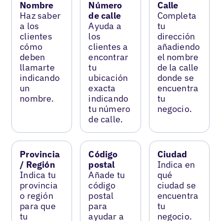
Nombre
Número
Calle
Haz saber
de calle
Completa
a los
Ayuda a
tu
clientes
los
dirección
cómo
clientes a
añadiendo
deben
encontrar
el nombre
llamarte
tu
de la calle
indicando
ubicación
donde se
un
exacta
encuentra
nombre.
indicando
tu
tu número
negocio.
de calle.
Provincia
Código
Ciudad
/ Región
postal
Indica en
Indica tu
Añade tu
qué
provincia
código
ciudad se
o región
postal
encuentra
para que
para
tu
tu
ayudar a
negocio.