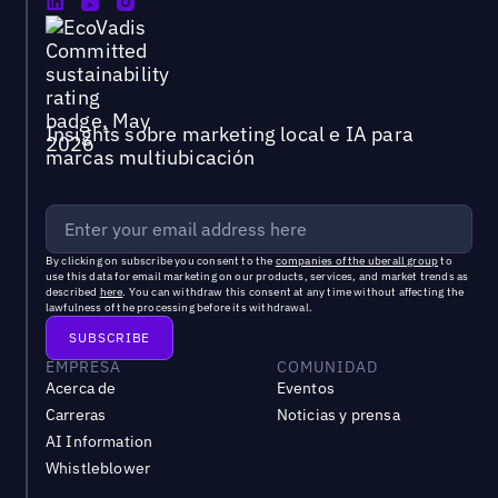
Insights sobre marketing local e IA para
marcas multiubicación
By clicking on subscribe you consent to the
companies of the uberall group
to
use this data for email marketing on our products, services, and market trends as
described
here
. You can withdraw this consent at any time without affecting the
lawfulness of the processing before its withdrawal.
EMPRESA
COMUNIDAD
Acerca de
Eventos
Carreras
Noticias y prensa
AI Information
Whistleblower