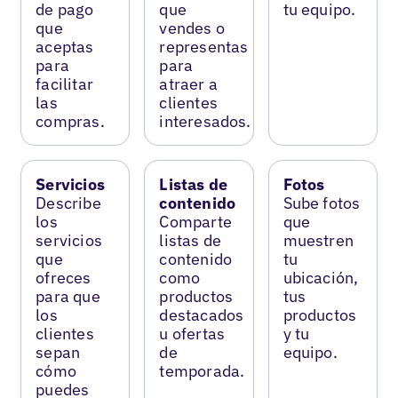
de pago
que
tu equipo.
que
vendes o
aceptas
representas
para
para
facilitar
atraer a
las
clientes
compras.
interesados.
Servicios
Listas de
Fotos
Describe
contenido
Sube fotos
los
Comparte
que
servicios
listas de
muestren
que
contenido
tu
ofreces
como
ubicación,
para que
productos
tus
los
destacados
productos
clientes
u ofertas
y tu
sepan
de
equipo.
cómo
temporada.
puedes