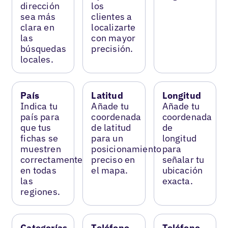
dirección
los
sea más
clientes a
clara en
localizarte
las
con mayor
búsquedas
precisión.
locales.
País
Latitud
Longitud
Indica tu
Añade tu
Añade tu
país para
coordenada
coordenada
que tus
de latitud
de
fichas se
para un
longitud
muestren
posicionamiento
para
correctamente
preciso en
señalar tu
en todas
el mapa.
ubicación
las
exacta.
regiones.
Categorías
Teléfono
Teléfono