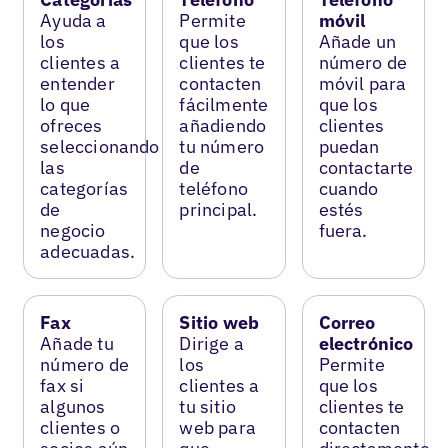
Ayuda a
Permite
móvil
los
que los
Añade un
clientes a
clientes te
número de
entender
contacten
móvil para
lo que
fácilmente
que los
ofreces
añadiendo
clientes
seleccionando
tu número
puedan
las
de
contactarte
categorías
teléfono
cuando
de
principal.
estés
negocio
fuera.
adecuadas.
Fax
Sitio web
Correo
Añade tu
Dirige a
electrónico
número de
los
Permite
fax si
clientes a
que los
algunos
tu sitio
clientes te
clientes o
web para
contacten