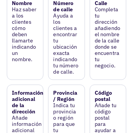
Nombre
Número
Calle
Haz saber
de calle
Completa
a los
Ayuda a
tu
clientes
los
dirección
cómo
clientes a
añadiendo
deben
encontrar
el nombre
llamarte
tu
de la calle
indicando
ubicación
donde se
un
exacta
encuentra
nombre.
indicando
tu
tu número
negocio.
de calle.
Información
Provincia
Código
adicional
/ Región
postal
de la
Indica tu
Añade tu
dirección
provincia
código
Añade
o región
postal
información
para que
para
adicional
tu
ayudar a