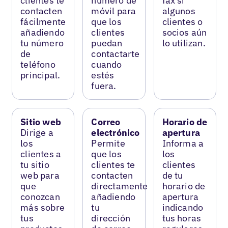
clientes te
número de
fax si
contacten
móvil para
algunos
fácilmente
que los
clientes o
añadiendo
clientes
socios aún
tu número
puedan
lo utilizan.
de
contactarte
teléfono
cuando
principal.
estés
fuera.
Sitio web
Correo
Horario de
Dirige a
electrónico
apertura
los
Permite
Informa a
clientes a
que los
los
tu sitio
clientes te
clientes
web para
contacten
de tu
que
directamente
horario de
conozcan
añadiendo
apertura
más sobre
tu
indicando
tus
dirección
tus horas