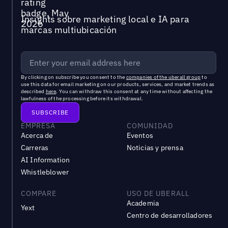
Insights sobre marketing local e IA para
marcas multiubicación
By clicking on subscribe you consent to the
companies of the uberall group
to
use this data for email marketing on our products, services, and market trends as
described
here
. You can withdraw this consent at any time without affecting the
lawfulness of the processing before its withdrawal.
EMPRESA
COMUNIDAD
Acerca de
Eventos
Carreras
Noticias y prensa
AI Information
Whistleblower
COMPARE
USO DE UBERALL
Academia
Yext
Centro de desarrolladores