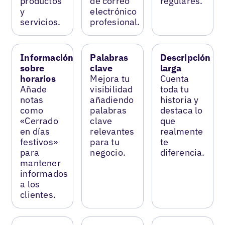
productos
de correo
regulares.
y
electrónico
servicios.
profesional.
Información
Palabras
Descripción
sobre
clave
larga
horarios
Mejora tu
Cuenta
Añade
visibilidad
toda tu
notas
añadiendo
historia y
como
palabras
destaca lo
«Cerrado
clave
que
en días
relevantes
realmente
festivos»
para tu
te
para
negocio.
diferencia.
mantener
informados
a los
clientes.