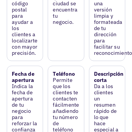
código
ciudad se
una
postal
encuentra
versión
para
tu
limpia y
ayudar a
negocio.
formateada
los
de tu
clientes a
dirección
localizarte
para
con mayor
facilitar su
precisión.
reconocimiento
Fecha de
Teléfono
Descripción
apertura
Permite
corta
Indica la
que los
Da a los
fecha de
clientes te
clientes
apertura
contacten
un
de tu
fácilmente
resumen
negocio
añadiendo
rápido de
para
tu número
lo que
reforzar la
de
hace
confianza
teléfono
especial a