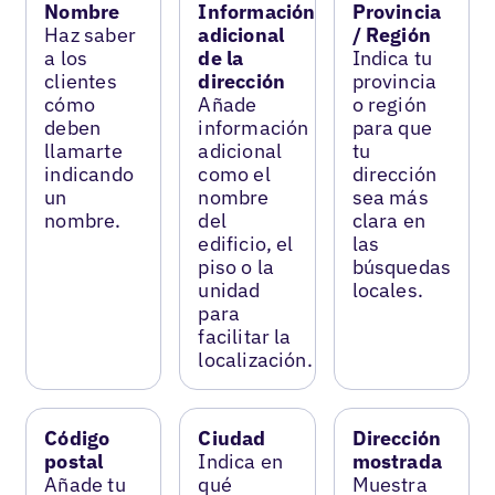
Nombre
Información
Provincia
Haz saber
adicional
/ Región
a los
de la
Indica tu
clientes
dirección
provincia
cómo
Añade
o región
deben
información
para que
llamarte
adicional
tu
indicando
como el
dirección
un
nombre
sea más
nombre.
del
clara en
edificio, el
las
piso o la
búsquedas
unidad
locales.
para
facilitar la
localización.
Código
Ciudad
Dirección
postal
Indica en
mostrada
Añade tu
qué
Muestra