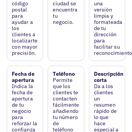
código
ciudad se
una
postal
encuentra
versión
para
tu
limpia y
ayudar a
negocio.
formateada
los
de tu
clientes a
dirección
localizarte
para
con mayor
facilitar su
precisión.
reconocimiento
Fecha de
Teléfono
Descripción
apertura
Permite
corta
Indica la
que los
Da a los
fecha de
clientes te
clientes
apertura
contacten
un
de tu
fácilmente
resumen
negocio
añadiendo
rápido de
para
tu número
lo que
reforzar la
de
hace
confianza
teléfono
especial a