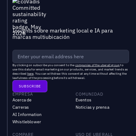
Insights sobre marketing local e IA para
marcas multiubicación
By clicking on subscribe you consent to the
companies of the uberall group
to
use this data for email marketing on our products, services, and market trends as
described
here
. You can withdraw this consent at any time without affecting the
lawfulness of the processing before its withdrawal.
EMPRESA
COMUNIDAD
Acerca de
Eventos
Carreras
Noticias y prensa
AI Information
Whistleblower
COMPARE
USO DE UBERALL