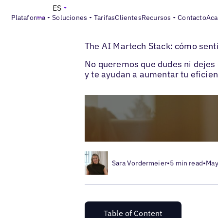
ES
Plataforma
Soluciones
Tarifas
Clientes
Recursos
Contacto
Aca
>
>
Blogs
AEO marketing local
Martech Sta
The AI Martech Stack: cómo sent
No queremos que dudes ni dejes d
y te ayudan a aumentar tu eficien
Sara Vordermeier
•
5 min read
•
May
Table of Content