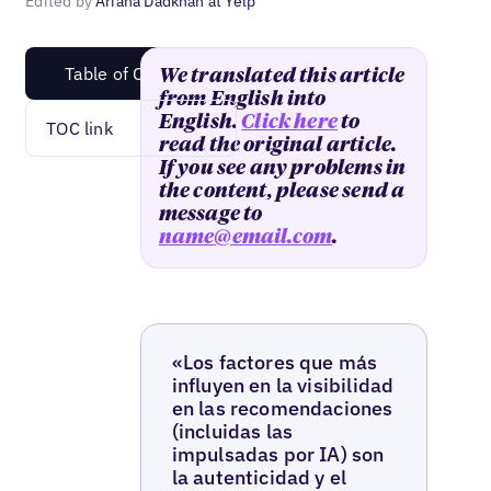
Edited by
Ariana Dadkhah at Yelp
Table of Content
We translated this article
from English into
English.
Click here
to
TOC link
read the original article.
If you see any problems in
the content, please send a
message to
name@email.com
.
«Los factores que más
influyen en la visibilidad
en las recomendaciones
(incluidas las
impulsadas por IA) son
la autenticidad y el