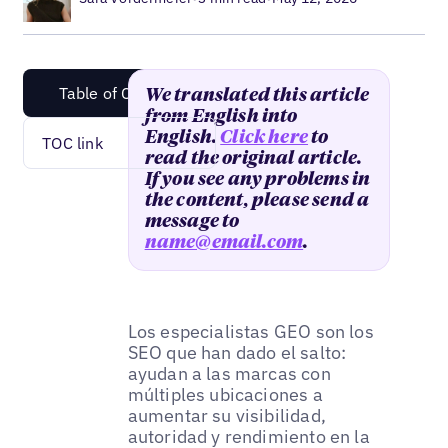
Table of Content
We translated this article
from English into
English.
Click here
to
TOC link
read the original article.
If you see any problems in
the content, please send a
message to
name@email.com
.
Los especialistas GEO son los
SEO que han dado el salto:
ayudan a las marcas con
múltiples ubicaciones a
aumentar su visibilidad,
autoridad y rendimiento en la