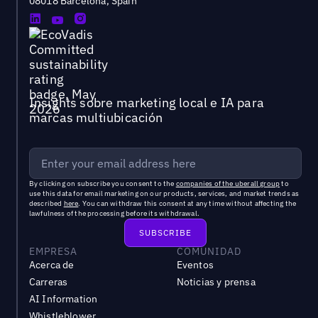
08018 Barcelona, Spain
Insights sobre marketing local e IA para
marcas multiubicación
By clicking on subscribe you consent to the
companies of the uberall group
to
use this data for email marketing on our products, services, and market trends as
described
here
. You can withdraw this consent at any time without affecting the
lawfulness of the processing before its withdrawal.
EMPRESA
COMUNIDAD
Acerca de
Eventos
Carreras
Noticias y prensa
AI Information
Whistleblower