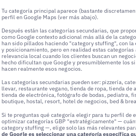
Tu categoría principal aparece (bastante discretament
perfil en Google Maps (ver más abajo).
Después están las categorías secundarias, que prop
como Google contexto adicional más allá de la catego
han sido pillados haciendo "category stuffing", con l
y posicionamiento, pero en realidad estas categorías 
relevancia local cuando los clientes buscan un negocio
hecho dificultan que Google y presumiblemente los s
hacen realmente esos negocios.
Las categorías secundarias pueden ser: pizzería, cat
llevar, restaurante vegano, tienda de ropa, tienda de a
tienda de electrónica, fotógrafo de bodas, pediatra, fi
boutique, hostal, resort, hotel de negocios, bed & brea
Si te preguntas qué categoría elegir para tu perfil d
optimizar categorías GBP "estratégicamente" — cuánt
category stuffing —, elige solo las más relevantes par
de Google es seleccionar una categoría específica q