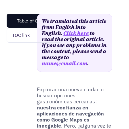
Table of Content
We translated this article
from English into
English.
Click here
to
TOC link
read the original article.
If you see any problems in
the content, please send a
message to
name@email.com
.
Explorar una nueva ciudad o
buscar opciones
gastronómicas cercanas:
nuestra confianza en
aplicaciones de navegación
como Google Maps es
innegable
. Pero, ¿alguna vez te