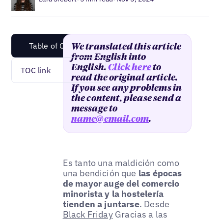
Table of Content
We translated this article
from English into
English.
Click here
to
TOC link
read the original article.
If you see any problems in
the content, please send a
message to
name@email.com
.
Es tanto una maldición como
una bendición que
las épocas
de mayor auge del comercio
minorista y la hostelería
tienden a juntarse
. Desde
Black Friday
Gracias a las