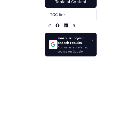
Table of Content
TOC link
Keep us in your
search results
Add us as a preferred
source on Google