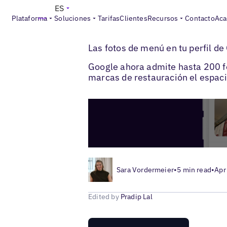
ES
Plataforma
Soluciones
Tarifas
Clientes
Recursos
Contacto
Aca
>
>
Blogs
Optimización de fichas locales
F
Las fotos de menú en tu perfil de
Google ahora admite hasta 200 fo
marcas de restauración el espacio
Sara Vordermeier
•
5 min read
•
Apr
Edited by
Pradip Lal