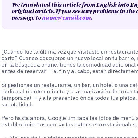
We translated this article from English into En
original article. If you see any problems in the
message to
name@email.com
.
¿Cuándo fue la última vez que visitaste un restaurante 
carta? Cuando descubres un nuevo local en tu barrio, 
en la búsqueda online, tienes la comodidad adicional 
antes de reservar — al fin y al cabo, están directament
Si
gestionas un restaurante, un bar, un hotel o una caf
dedica al mantenimiento y la actualización de tu cart
temporada) — y a la presentación de todos tus platos.
su totalidad.
Pero hasta ahora,
Google
limitaba las fotos de menú 
establecimientos con cartas extensas o estacionales, 
Algunos de tus platos importantes no aparecían en 