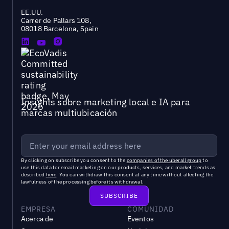
EE.UU.
Carrer de Pallars 108,
08018 Barcelona, Spain
Insights sobre marketing local e IA para
marcas multiubicación
By clicking on subscribe you consent to the
companies of the uberall group
to
use this data for email marketing on our products, services, and market trends as
described
here
. You can withdraw this consent at any time without affecting the
lawfulness of the processing before its withdrawal.
EMPRESA
COMUNIDAD
Acerca de
Eventos