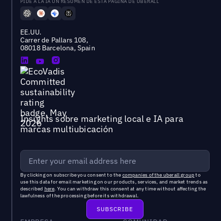
PÍDE A LA IA UN RESUMEN DE ESTA PÁGINA DE UBERALL
EE.UU.
Carrer de Pallars 108,
08018 Barcelona, Spain
Insights sobre marketing local e IA para
marcas multiubicación
By clicking on subscribe you consent to the
companies of the uberall group
to
use this data for email marketing on our products, services, and market trends as
described
here
. You can withdraw this consent at any time without affecting the
lawfulness of the processing before its withdrawal.