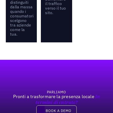
distinguiti
il traffico
dalla massa
verso il tuo
quando i
sito.
consumatori
scelgono
tra aziende
come la
tua.
Footer
PARLIAMO
Pronti a trasformare la presenza locale
In
termini di entrate?
Book a demo
BOOK A DEMO