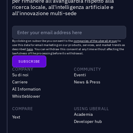
per rimanere all'avanguardia rispetto alla
ricerca locale, all'intelligenza artificiale e
all'innovazione multi-sede
By clicking on subscribe you consent to the
companies of the uberall group
to
use this data for email marketing on our products, services, and market trends as
described
here
. You can withdraw this consent at any time without affecting the
lawfulness of the processing before its withdrawal.
COMPANY
COMMUNITY
Su di noi
Eventi
Carriere
News & Press
AI Information
Whistleblower
COMPARE
USING UBERALL
Academia
Yext
Developer hub