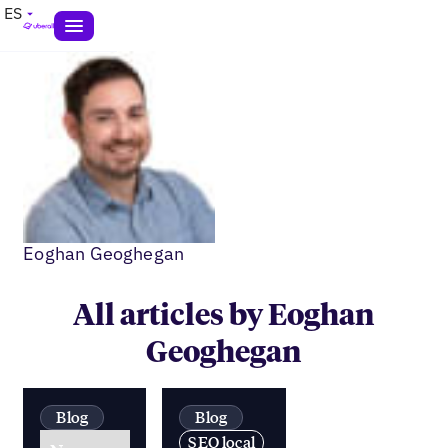
ES
Eoghan Geoghegan
All articles by Eoghan
Geoghegan
Blog
Blog
SEO local