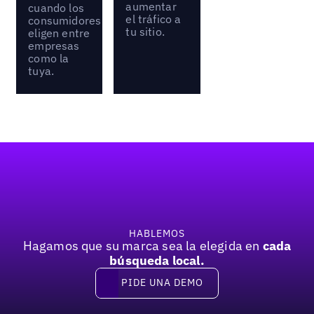
aumentar
cuando los
el tráfico a
consumidores
tu sitio.
eligen entre
empresas
como la
tuya.
Pie de página
HABLEMOS
Hagamos que su marca sea la elegida en
cada
búsqueda local.
PIDE UNA DEMO
Pide una demo