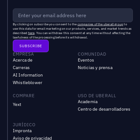
By clicking on subscribe you consent to the
companies of the uberall group
to
use this data for email marketing on our products, services, and market trends as
described
here
. You can withdraw this consent at any time without affecting the
lawfulness of the processing before its withdrawal.
EMPRESA
COMUNIDAD
Acerca de
Eventos
Carreras
Noticias y prensa
AI Information
Whistleblower
COMPARE
USO DE UBERALL
Academia
Yext
Centro de desarrolladores
JURÍDICO
Impronta
Aviso de privacidad