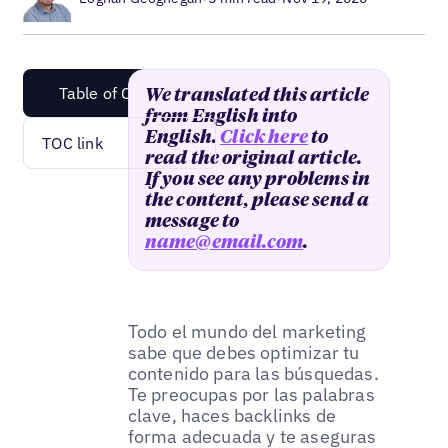
Table of Content
We translated this article
from English into
English.
Click here
to
TOC link
read the original article.
If you see any problems in
the content, please send a
message to
name@email.com
.
Todo el mundo del marketing
sabe que debes optimizar tu
contenido para las búsquedas.
Te preocupas por las palabras
clave, haces backlinks de
forma adecuada y te aseguras