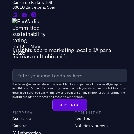
Carrer de Pallars 108,
08018 Barcelona, Spain
Insights sobre marketing local e IA para
marcas multiubicación
By clicking on subscribe you consent to the
companies of the uberall group
to
use this data for email marketing on our products, services, and market trends as
described
here
. You can withdraw this consent at any time without affecting the
lawfulness of the processing before its withdrawal.
EMPRESA
COMUNIDAD
Acerca de
Eventos
Carreras
Noticias y prensa
AI Information