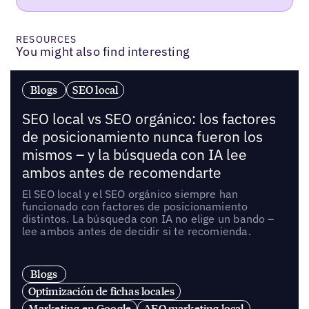
RESOURCES
You might also find interesting
Blogs
SEO local
SEO local vs SEO orgánico: los factores
de posicionamiento nunca fueron los
mismos – y la búsqueda con IA lee
ambos antes de recomendarte
El SEO local y el SEO orgánico siempre han
funcionado con factores de posicionamiento
distintos. La búsqueda con IA no elige un bando –
lee ambos antes de decidir si te recomienda.
Blogs
Optimización de fichas locales
Marketing en Google
AEO marketing local