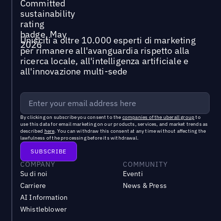
Unisciti a oltre 10.000 esperti di marketing
per rimanere all'avanguardia rispetto alla
ricerca locale, all'intelligenza artificiale e
all'innovazione multi-sede
By clicking on subscribe you consent to the
companies of the uberall group
to
use this data for email marketing on our products, services, and market trends as
described
here
. You can withdraw this consent at any time without affecting the
lawfulness of the processing before its withdrawal.
COMPANY
COMMUNITY
Su di noi
Eventi
Carriere
News & Press
AI Information
Whistleblower