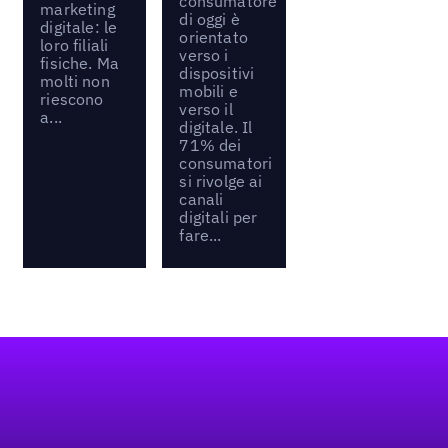
consumatore
marketing
di oggi è
digitale: le
orientato
loro filiali
verso i
fisiche. Ma
dispositivi
molti non
mobili e
riescono
verso il
a...
digitale. Il
71% dei
consumatori
si rivolge ai
canali
digitali per
fare...
Footer