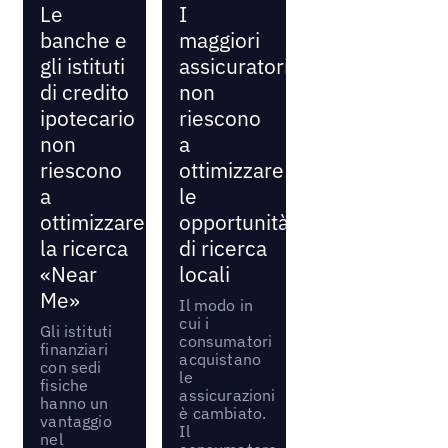
Le
I
banche e
maggiori
gli istituti
assicuratori
di credito
non
ipotecario
riescono
non
a
riescono
ottimizzare
a
le
ottimizzare
opportunità
la ricerca
di ricerca
«Near
locali
Me»
Il modo in
cui i
Gli istituti
consumatori
finanziari
acquistano
con sedi
le
fisiche
assicurazioni
hanno un
è cambiato.
vantaggio
Il
nel