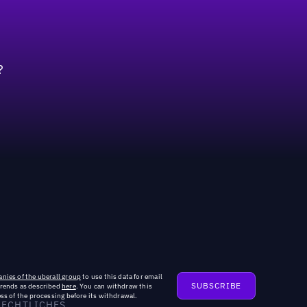
?
nies of the uberall group
to use this data for email
trends as described
here
. You can withdraw this
ss of the processing before its withdrawal.
RECHTLICHES