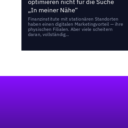
optimieren nicht für die Suche
„In meiner Nähe“
Finanzinstitute mit stationären Standorten
haben einen digitalen Marketingvorteil — ihre
physischen Filialen. Aber viele scheitern
daran, vollständig...
Fußzeile