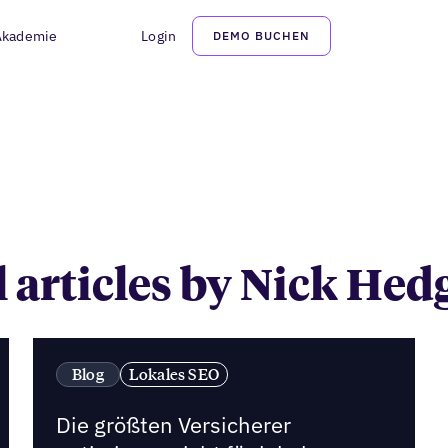
Akademie
Login
DEMO BUCHEN
Nick Hedges
l articles by Nick Hed
Blog
Lokales SEO
Die größten Versicherer