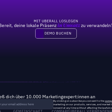
MIT UBERALL LOSLEGEN
Bereit, deine lokale Präsenz
zu verwandeln
in Umsatz
DEMO BUCHEN
DEMO BUCHEN
ieß dich über 10.000 Marketingexpert:innen an
By clicking on subscribe you consent to the
compa
marketing on our products, services, and market 
consent at any time without affecting the lawfulne
A
GEMEINSCHAFT
COMPARE
UBERALL VERWENDEN