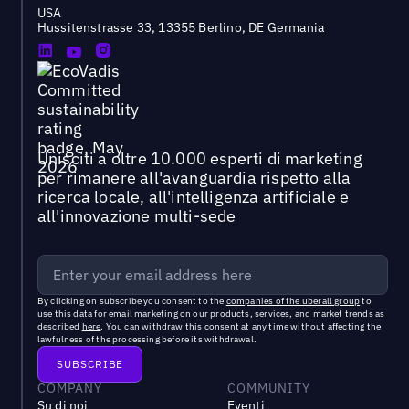
USA
Hussitenstrasse 33, 13355 Berlino, DE Germania
Unisciti a oltre 10.000 esperti di marketing
per rimanere all'avanguardia rispetto alla
ricerca locale, all'intelligenza artificiale e
all'innovazione multi-sede
By clicking on subscribe you consent to the
companies of the uberall group
to
use this data for email marketing on our products, services, and market trends as
described
here
. You can withdraw this consent at any time without affecting the
lawfulness of the processing before its withdrawal.
COMPANY
COMMUNITY
Su di noi
Eventi