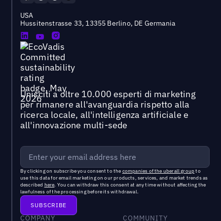
USA
Hussitenstrasse 33, 13355 Berlino, DE Germania
Unisciti a oltre 10.000 esperti di marketing
per rimanere all'avanguardia rispetto alla
ricerca locale, all'intelligenza artificiale e
all'innovazione multi-sede
By clicking on subscribe you consent to the
companies of the uberall group
to
use this data for email marketing on our products, services, and market trends as
described
here
. You can withdraw this consent at any time without affecting the
lawfulness of the processing before its withdrawal.
COMPANY
COMMUNITY