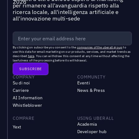
per rimanere all'avanguardia rispetto alla
ricerca locale, all'intelligenza artificiale e
all'innovazione multi-sede
By clicking on subscribe you consent to the
companies of the uberall group
to
use this data for email marketing on our products, services, and market trends as
described
here
. You can withdraw this consent at any time without affecting the
lawfulness of the processing before its withdrawal.
COMPANY
COMMUNITY
Su di noi
Eventi
Carriere
News & Press
AI Information
Whistleblower
COMPARE
USING UBERALL
Academia
Yext
Developer hub