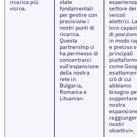
ricarica più
state
esperienza
vicina.
fondamentali
settore dei
per gestire con
veicoli
precisione i
elettrici. L
nostri punti di
loro capac
ricarica.
di posizion
Questa
in modo ra
partnership ci
e preciso s
ha permesso di
principali
concentrarci
piattaform
sull'espansione
come Goog
della nostra
esattamen
rete in
ciò di cui
Bulgaria,
abbiamo
Romania e
bisogno pe
Lituania».
supportare
nostra
espansion
raggiunger
nostri
obiettivi».