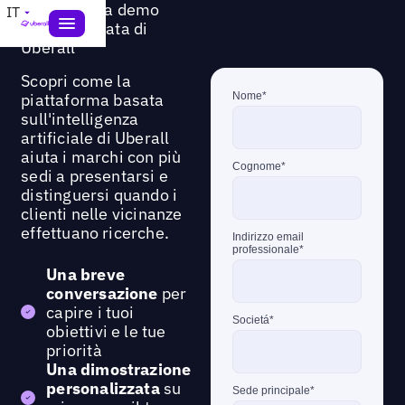
Richiedi una demo
IT
personalizzata di
Uberall
Scopri come la
piattaforma basata
sull'intelligenza
artificiale di Uberall
aiuta i marchi con più
sedi a presentarsi e
distinguersi quando i
clienti nelle vicinanze
effettuano ricerche.
Una breve
conversazione
per
capire i tuoi
obiettivi e le tue
priorità
Una dimostrazione
personalizzata
su