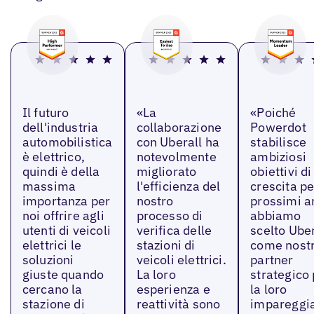
Il futuro
«La
«Poiché
dell'industria
collaborazione
Powerdot
automobilistica
con Uberall ha
stabilisce
è elettrico,
notevolmente
ambiziosi
quindi è della
migliorato
obiettivi di
massima
l'efficienza del
crescita pe
importanza per
nostro
prossimi a
noi offrire agli
processo di
abbiamo
utenti di veicoli
verifica delle
scelto Uber
elettrici le
stazioni di
come nost
soluzioni
veicoli elettrici.
partner
giuste quando
La loro
strategico
cercano la
esperienza e
la loro
stazione di
reattività sono
impareggia