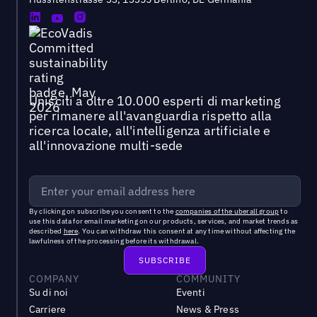
Unisciti a oltre 10.000 esperti di marketing
per rimanere all'avanguardia rispetto alla
ricerca locale, all'intelligenza artificiale e
all'innovazione multi-sede
By clicking on subscribe you consent to the
companies of the uberall group
to
use this data for email marketing on our products, services, and market trends as
described
here
. You can withdraw this consent at any time without affecting the
lawfulness of the processing before its withdrawal.
COMPANY
COMMUNITY
Su di noi
Eventi
Carriere
News & Press