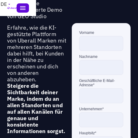
Hole dir eine
DE
personalisierte Demo
von GEO Studio
Erfahre, wie die KI-
gestützte Plattform
von Uberall Marken mit
mehreren Standorten
dabei hilft, bei Kunden
in der Nähe zu
erscheinen und dich
von anderen
abzuheben.
Steigere die
Sichtbarkeit deiner
Marke, indem du an
allen Standorten und
auf allen Kanälen für
genaue und
konsistente
Informationen sorgst.