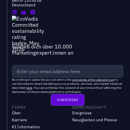
Berlin 13355 DE
Deutschland
Schließ dich über 10.000
Marketingexpert:innen an
By clicking on subscribe you consent to the
companies of the uberall group
to
use this data for email marketing on our products, services, and market trends as
described
here
. You can withdraw this consent at any time without affecting the
lawfulness of the processing before its withdrawal.
FIRMA
GEMEINSCHAFT
Über
Ereignisse
Karriere
Neuigkeiten und Presse
KI Information