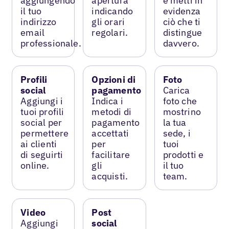
aggiungendo
apertura
e metti in
il tuo
indicando
evidenza
indirizzo
gli orari
ciò che ti
email
regolari.
distingue
professionale.
davvero.
Profili
Opzioni di
Foto
social
pagamento
Carica
Aggiungi i
Indica i
foto che
tuoi profili
metodi di
mostrino
social per
pagamento
la tua
permettere
accettati
sede, i
ai clienti
per
tuoi
di seguirti
facilitare
prodotti e
online.
gli
il tuo
acquisti.
team.
Video
Post
Aggiungi
social