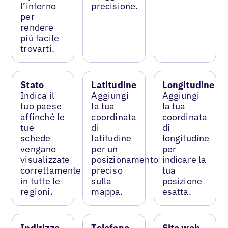
l’interno
precisione.
per
rendere
più facile
trovarti.
Stato
Latitudine
Longitudine
Indica il
Aggiungi
Aggiungi
tuo paese
la tua
la tua
affinché le
coordinata
coordinata
tue
di
di
schede
latitudine
longitudine
vengano
per un
per
visualizzate
posizionamento
indicare la
correttamente
preciso
tua
in tutte le
sulla
posizione
regioni.
mappa.
esatta.
Indirizzo
Telefono
Sito web