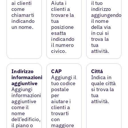
ai clienti
Aiuta i
il tuo
come
clienti a
indirizzo
chiamarti
trovare la
aggiungendo
indicando
tua
il nome
un nome.
posizione
della via
esatta
in cui si
indicando
trova la
il numero
tua
civico.
attività.
Indirizzo
CAP
Cittá
informazioni
Aggiungi il
Indica in
aggiuntive
tuo codice
quale città
Aggiungi
postale
si trova la
informazioni
per
tua
aggiuntive
aiutare i
attività.
come il
clienti a
nome
trovarti
dell’edificio,
con
il piano o
maggiore