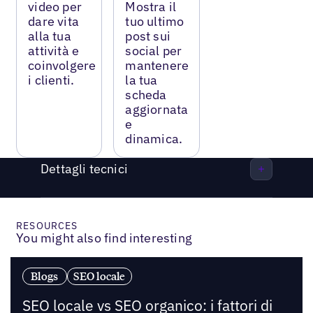
video per
Mostra il
dare vita
tuo ultimo
alla tua
post sui
attività e
social per
coinvolgere
mantenere
i clienti.
la tua
scheda
aggiornata
e
dinamica.
Dettagli tecnici
RESOURCES
You might also find interesting
Blogs
SEO locale
SEO locale vs SEO organico: i fattori di