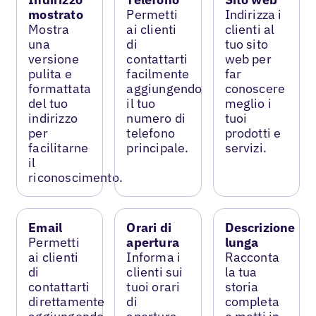
mostrato
Permetti
Indirizza i
Mostra
ai clienti
clienti al
una
di
tuo sito
versione
contattarti
web per
pulita e
facilmente
far
formattata
aggiungendo
conoscere
del tuo
il tuo
meglio i
indirizzo
numero di
tuoi
per
telefono
prodotti e
facilitarne
principale.
servizi.
il
riconoscimento.
Email
Orari di
Descrizione
Permetti
apertura
lunga
ai clienti
Informa i
Racconta
di
clienti sui
la tua
contattarti
tuoi orari
storia
direttamente
di
completa