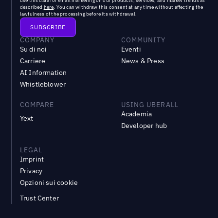
use this data for email marketing on our products, services, and market trends as
described
here
. You can withdraw this consent at any time without affecting the
lawfulness of the processing before its withdrawal.
COMPANY
COMMUNITY
Su di noi
Eventi
Carriere
News & Press
AI Information
Whistleblower
COMPARE
USING UBERALL
Academia
Yext
Developer hub
LEGAL
Imprint
Privacy
Opzioni sui cookie
Trust Center