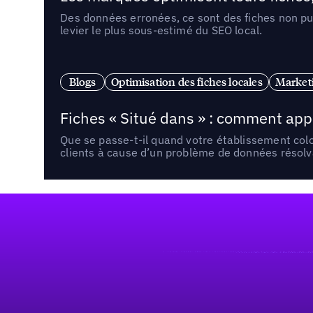
Des données erronées, ce sont des fiches non pub
levier le plus sous-estimé du SEO local.
Blogs
Optimisation des fiches locales
Marketi
Fiches « Situé dans » : comment app
Que se passe-t-il quand votre établissement co
clients à cause d’un problème de données résolv
Pied de page