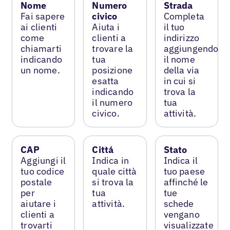
Nome
Numero
Strada
Fai sapere
civico
Completa
ai clienti
Aiuta i
il tuo
come
clienti a
indirizzo
chiamarti
trovare la
aggiungendo
indicando
tua
il nome
un nome.
posizione
della via
esatta
in cui si
indicando
trova la
il numero
tua
civico.
attività.
CAP
Cittá
Stato
Aggiungi il
Indica in
Indica il
tuo codice
quale città
tuo paese
postale
si trova la
affinché le
per
tua
tue
aiutare i
attività.
schede
clienti a
vengano
trovarti
visualizzate