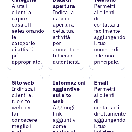
Aiuta i
apertura
Permetti
clienti a
Indica la
ai clienti
capire
data di
di
cosa offri
apertura
contattarti
selezionando
della tua
facilmente
le
attività
aggiungendo
categorie
per
il tuo
di attività
aumentare
numero di
più
fiducia e
telefono
appropriate.
autenticità.
principale.
Sito web
Informazioni
Email
Indirizza i
aggiuntive
Permetti
clienti al
sul sito
ai clienti
tuo sito
web
di
web per
Aggiungi
contattarti
far
link
direttamente
conoscere
aggiuntivi
aggiungendo
meglio i
come
il tuo