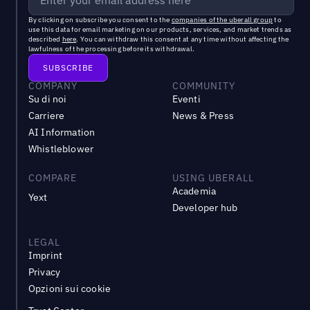
By clicking on subscribe you consent to the
companies of the uberall group
to
use this data for email marketing on our products, services, and market trends as
described
here
. You can withdraw this consent at any time without affecting the
lawfulness of the processing before its withdrawal.
COMPANY
COMMUNITY
Su di noi
Eventi
Carriere
News & Press
AI Information
Whistleblower
COMPARE
USING UBERALL
Academia
Yext
Developer hub
LEGAL
Imprint
Privacy
Opzioni sui cookie