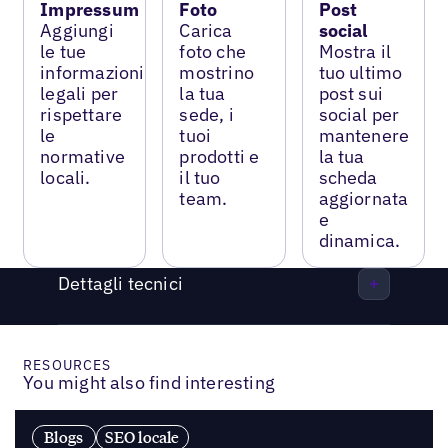
Impressum
Foto
Post
Aggiungi
Carica
social
le tue
foto che
Mostra il
informazioni
mostrino
tuo ultimo
legali per
la tua
post sui
rispettare
sede, i
social per
le
tuoi
mantenere
normative
prodotti e
la tua
locali.
il tuo
scheda
team.
aggiornata
e
dinamica.
Dettagli tecnici
RESOURCES
You might also find interesting
Blogs
SEO locale