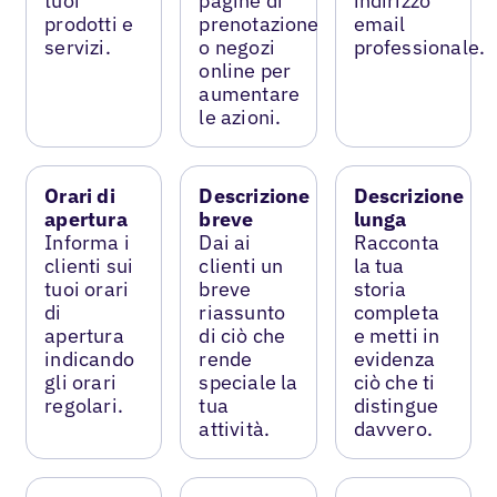
tuoi
pagine di
indirizzo
prodotti e
prenotazione
email
servizi.
o negozi
professionale.
online per
aumentare
le azioni.
Orari di
Descrizione
Descrizione
apertura
breve
lunga
Informa i
Dai ai
Racconta
clienti sui
clienti un
la tua
tuoi orari
breve
storia
di
riassunto
completa
apertura
di ciò che
e metti in
indicando
rende
evidenza
gli orari
speciale la
ciò che ti
regolari.
tua
distingue
attività.
davvero.