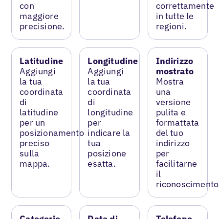
con
correttamente
maggiore
in tutte le
precisione.
regioni.
Latitudine
Longitudine
Indirizzo
Aggiungi
Aggiungi
mostrato
la tua
la tua
Mostra
coordinata
coordinata
una
di
di
versione
latitudine
longitudine
pulita e
per un
per
formattata
posizionamento
indicare la
del tuo
preciso
tua
indirizzo
sulla
posizione
per
mappa.
esatta.
facilitarne
il
riconoscimento
Categorie
Data di
Telefono