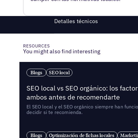
Detalles técnicos
RESOURCES
You might also find interesting
Blogs
SEO local
SEO local vs SEO orgánico: los fact
ambos antes de recomendarte
El SEO local y el SEO orgánico siempre han func
decidir si te recomienda.
Blogs
Optimización de fichas locales
Marketi