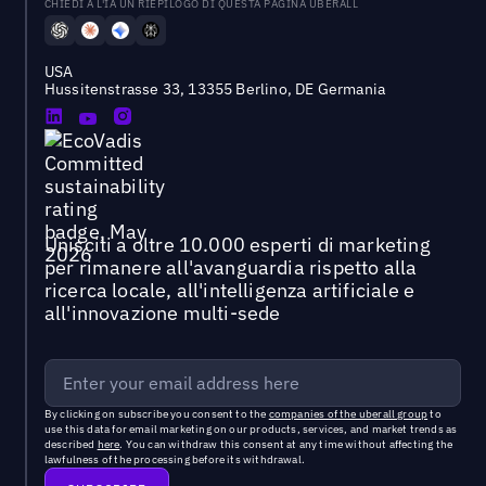
CHIEDI A L'IA UN RIEPILOGO DI QUESTA PAGINA UBERALL
USA
Hussitenstrasse 33, 13355 Berlino, DE Germania
Unisciti a oltre 10.000 esperti di marketing
per rimanere all'avanguardia rispetto alla
ricerca locale, all'intelligenza artificiale e
all'innovazione multi-sede
By clicking on subscribe you consent to the
companies of the uberall group
to
use this data for email marketing on our products, services, and market trends as
described
here
. You can withdraw this consent at any time without affecting the
lawfulness of the processing before its withdrawal.