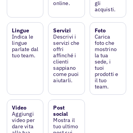
online.
gli
acquisti.
Lingue
Servizi
Foto
Indica le
Descrivi i
Carica
lingue
servizi che
foto che
parlate dal
offri
mostrino
tuo team.
affinché i
la tua
clienti
sede, i
sappiano
tuoi
come puoi
prodotti e
aiutarli.
il tuo
team.
Video
Post
Aggiungi
social
video per
Mostra il
dare vita
tuo ultimo
alla tua
post sui