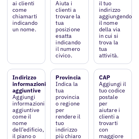
ai clienti
Aiuta i
il tuo
come
clienti a
indirizzo
chiamarti
trovare la
aggiungendo
indicando
tua
il nome
un nome.
posizione
della via
esatta
in cui si
indicando
trova la
il numero
tua
civico.
attività.
Indirizzo
Provincia
CAP
informazioni
Indica la
Aggiungi il
aggiuntive
tua
tuo codice
Aggiungi
provincia
postale
informazioni
o regione
per
aggiuntive
per
aiutare i
come il
rendere il
clienti a
nome
tuo
trovarti
dell’edificio,
indirizzo
con
il piano o
più chiaro
maggiore