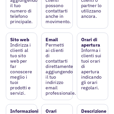
aggiungendo
clienti
clienti o
il tuo
possono
partner lo
numero di
contattarti
utilizzano
telefono
anche in
ancora.
principale.
movimento.
Sito web
Email
Orari di
Indirizza i
Permetti
apertura
clienti al
ai clienti
Informa i
tuo sito
di
clienti sui
web per
contattarti
tuoi orari
far
direttamente
di
conoscere
aggiungendo
apertura
meglio i
il tuo
indicando
tuoi
indirizzo
gli orari
prodotti e
email
regolari.
servizi.
professionale.
Informazioni
Orari
Descrizione