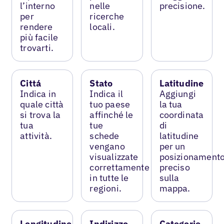
l’interno
nelle
precisione.
per
ricerche
rendere
locali.
più facile
trovarti.
Cittá
Stato
Latitudine
Indica in
Indica il
Aggiungi
quale città
tuo paese
la tua
si trova la
affinché le
coordinata
tua
tue
di
attività.
schede
latitudine
vengano
per un
visualizzate
posizionament
correttamente
preciso
in tutte le
sulla
regioni.
mappa.
Longitudine
Indirizzo
Categorie