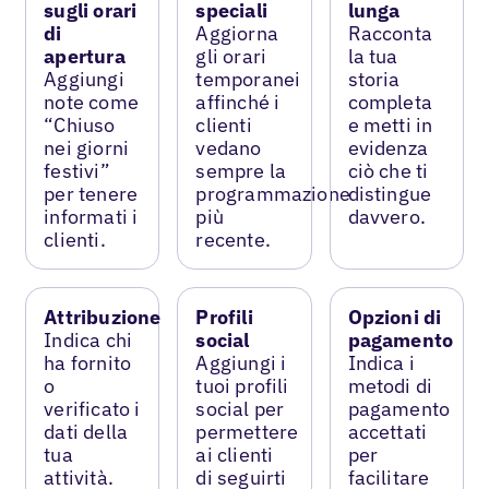
sugli orari
speciali
lunga
di
Aggiorna
Racconta
apertura
gli orari
la tua
Aggiungi
temporanei
storia
note come
affinché i
completa
“Chiuso
clienti
e metti in
nei giorni
vedano
evidenza
festivi”
sempre la
ciò che ti
per tenere
programmazione
distingue
informati i
più
davvero.
clienti.
recente.
Attribuzione
Profili
Opzioni di
Indica chi
social
pagamento
ha fornito
Aggiungi i
Indica i
o
tuoi profili
metodi di
verificato i
social per
pagamento
dati della
permettere
accettati
tua
ai clienti
per
attività.
di seguirti
facilitare