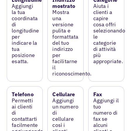
Aggiungi
mostrato
Aiuta i
la tua
Mostra
clienti a
coordinata
una
capire
di
versione
cosa offri
longitudine
pulita e
selezionando
per
formattata
le
indicare la
del tuo
categorie
tua
indirizzo
di attività
posizione
per
più
esatta.
facilitarne
appropriate.
il
riconoscimento.
Telefono
Cellulare
Fax
Permetti
Aggiungi
Aggiungi il
ai clienti
un numero
tuo
di
di
numero di
contattarti
cellulare
fax se
facilmente
così i
alcuni