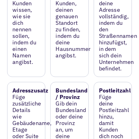
Kunden
Kunden,
deine
wissen,
deinen
Adresse
wie sie
genauen
vollständig,
dich
Standort
indem du
nennen
zu finden,
den
sollen,
indem du
Straßennamen
indem du
deine
hinzufügst,
einen
Hausnummer
in dem
Namen
angibst.
sich dein
angibst.
Unternehmen
befindet.
Adresszusatz
Bundesland
Postleitzahl
Füge
/ Provinz
Füge
zusätzliche
Gib dein
deine
Details
Bundesland
Postleitzahl
wie
oder deine
hinzu,
Gebäudename,
Provinz
damit
Etage
an, um
Kunden
oder Suite
deine
dich noch