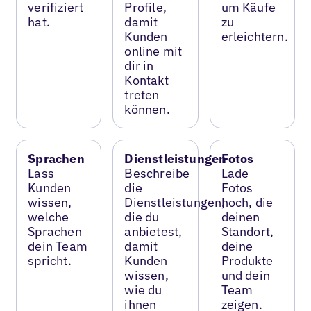
verifiziert
Profile,
um Käufe
hat.
damit
zu
Kunden
erleichtern.
online mit
dir in
Kontakt
treten
können.
Sprachen
Dienstleistungen
Fotos
Lass
Beschreibe
Lade
Kunden
die
Fotos
wissen,
Dienstleistungen,
hoch, die
welche
die du
deinen
Sprachen
anbietest,
Standort,
dein Team
damit
deine
spricht.
Kunden
Produkte
wissen,
und dein
wie du
Team
ihnen
zeigen.