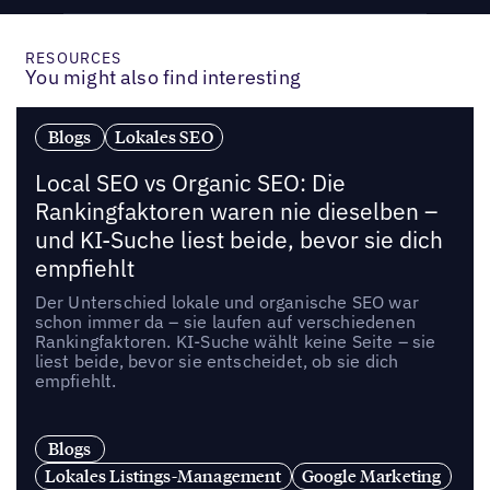
RESOURCES
You might also find interesting
Blogs
Lokales SEO
Local SEO vs Organic SEO: Die
Rankingfaktoren waren nie dieselben –
und KI-Suche liest beide, bevor sie dich
empfiehlt
Der Unterschied lokale und organische SEO war
schon immer da – sie laufen auf verschiedenen
Rankingfaktoren. KI-Suche wählt keine Seite – sie
liest beide, bevor sie entscheidet, ob sie dich
empfiehlt.
Blogs
Lokales Listings-Management
Google Marketing