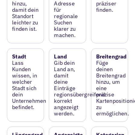
hinzu,
Adresse
präziser
damit dein
für
finden.
Standort
regionale
leichter zu
Suchen
finden ist.
klarer zu
machen.
Stadt
Land
Breitengrad
Lass
Gib dein
Füge
Kunden
Land an,
deinen
wissen, in
damit
Breitengrad
welcher
deine
hinzu, um
Stadt sich
Einträge
eine
dein
regionsübergreifend
präzise
Unternehmen
korrekt
Kartenposition
befindet.
angezeigt
zu
werden.
ermöglichen.
Längengrad
Angezeigte
Kategorien