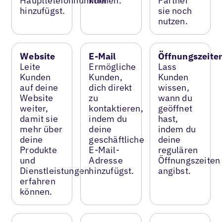
Haupttelefonnummer
können.
Partner
hinzufügst.
sie noch
nutzen.
Website
E-Mail
Öffnungszeite
Leite
Ermögliche
Lass
Kunden
Kunden,
Kunden
auf deine
dich direkt
wissen,
Website
zu
wann du
weiter,
kontaktieren,
geöffnet
damit sie
indem du
hast,
mehr über
deine
indem du
deine
geschäftliche
deine
Produkte
E-Mail-
regulären
und
Adresse
Öffnungszeiten
Dienstleistungen
hinzufügst.
angibst.
erfahren
können.