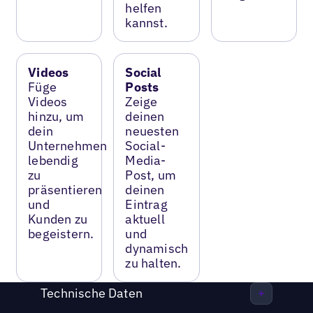
helfen
kannst.
Videos
Social
Füge
Posts
Videos
Zeige
hinzu, um
deinen
dein
neuesten
Unternehmen
Social-
lebendig
Media-
zu
Post, um
präsentieren
deinen
und
Eintrag
Kunden zu
aktuell
begeistern.
und
dynamisch
zu halten.
Technische Daten