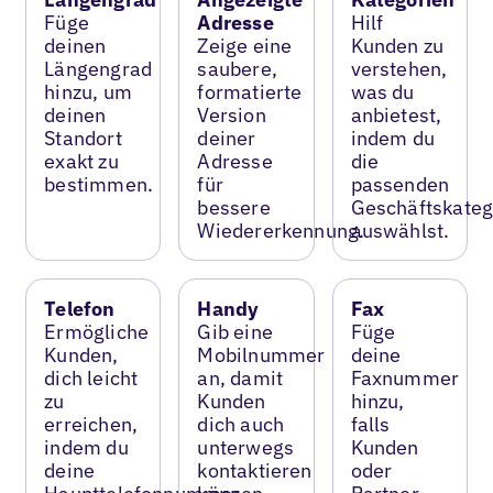
Füge
Adresse
Hilf
deinen
Zeige eine
Kunden zu
Längengrad
saubere,
verstehen,
hinzu, um
formatierte
was du
deinen
Version
anbietest,
Standort
deiner
indem du
exakt zu
Adresse
die
bestimmen.
für
passenden
bessere
Geschäftskateg
Wiedererkennung.
auswählst.
Telefon
Handy
Fax
Ermögliche
Gib eine
Füge
Kunden,
Mobilnummer
deine
dich leicht
an, damit
Faxnummer
zu
Kunden
hinzu,
erreichen,
dich auch
falls
indem du
unterwegs
Kunden
deine
kontaktieren
oder