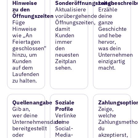
Hinweise
Sonderöffnungszeiten
Langbeschreib
zu den
Aktualisiere
Erzähle
Öffnungszeiten
vorübergehende
deine
Füge
Öffnungszeiten,
ganze
Hinweise
damit
Geschichte
wie „An
Kunden
und hebe
Feiertagen
immer
hervor,
geschlossen“
den
was dein
hinzu, um
neuesten
Unternehmen
Kunden
Zeitplan
einzigartig
auf dem
sehen.
macht.
Laufenden
zu halten.
Quellenangabe
Soziale
Zahlungsoptio
Gib an,
Profile
Zeige,
wer deine
Verlinke
welche
Unternehmensdaten
deine
Zahlungsmetho
bereitgestellt
Social-
du
oder
Media-
akzeptierst,