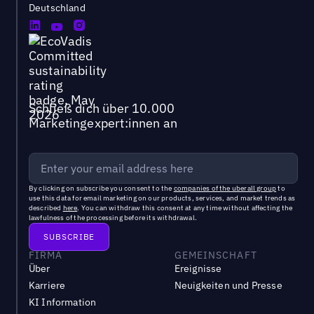
Deutschland
Schließ dich über 10.000
Marketingexpert:innen an
By clicking on subscribe you consent to the
companies of the uberall group
to
use this data for email marketing on our products, services, and market trends as
described
here
. You can withdraw this consent at any time without affecting the
lawfulness of the processing before its withdrawal.
FIRMA
GEMEINSCHAFT
Über
Ereignisse
Karriere
Neuigkeiten und Presse
KI Information