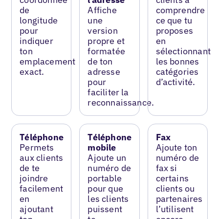
de
Affiche
comprendre
longitude
une
ce que tu
pour
version
proposes
indiquer
propre et
en
ton
formatée
sélectionnant
emplacement
de ton
les bonnes
exact.
adresse
catégories
pour
d’activité.
faciliter la
reconnaissance.
Téléphone
Téléphone
Fax
Permets
mobile
Ajoute ton
aux clients
Ajoute un
numéro de
de te
numéro de
fax si
joindre
portable
certains
facilement
pour que
clients ou
en
les clients
partenaires
ajoutant
puissent
l’utilisent