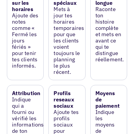
sur les
spéciaux
longue
horaires
Mets à
Raconte
Ajoute des
jour tes
ton
notes
horaires
histoire
comme «
temporaires
complète
Fermé les
pour que
et mets en
jours
les clients
avant ce
fériés »
voient
qui te
pour tenir
toujours le
distingue
tes clients
planning
réellement.
informés.
le plus
récent.
Attribution
Profils
Moyens
Indique
reseaux
de
qui a
sociaux
paiement
fourni ou
Ajoute tes
Indique
vérifié les
profils
les
informations
sociaux
moyens
de ton
pour
de