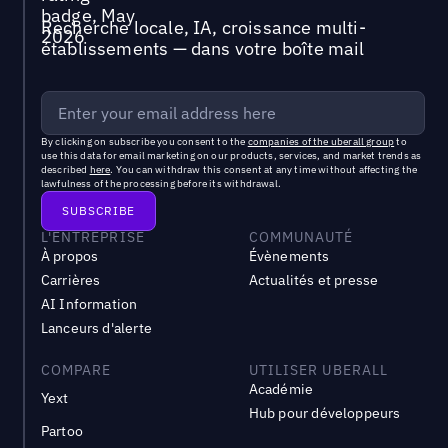
Recherche locale, IA, croissance multi-
établissements — dans votre boîte mail
By clicking on subscribe you consent to the
companies of the uberall group
to
use this data for email marketing on our products, services, and market trends as
described
here
. You can withdraw this consent at any time without affecting the
lawfulness of the processing before its withdrawal.
L'ENTREPRISE
COMMUNAUTÉ
À propos
Évènements
Carrières
Actualités et presse
AI Information
Lanceurs d'alerte
COMPARE
UTILISER UBERALL
Académie
Yext
Hub pour développeurs
Partoo