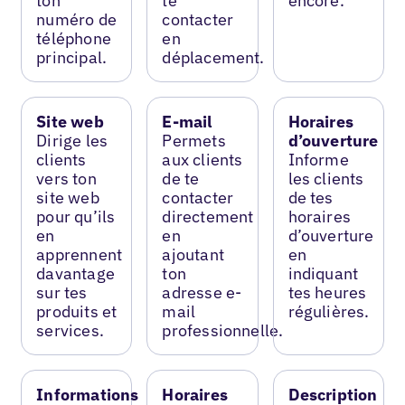
ton
te
encore.
numéro de
contacter
téléphone
en
principal.
déplacement.
Site web
E-mail
Horaires
Dirige les
Permets
d’ouverture
clients
aux clients
Informe
vers ton
de te
les clients
site web
contacter
de tes
pour qu’ils
directement
horaires
en
en
d’ouverture
apprennent
ajoutant
en
davantage
ton
indiquant
sur tes
adresse e-
tes heures
produits et
mail
régulières.
services.
professionnelle.
Informations
Horaires
Description