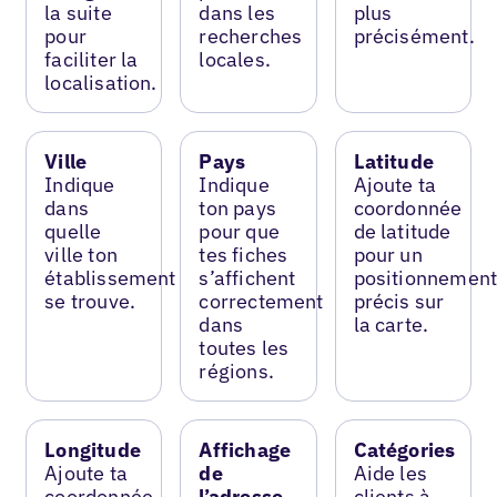
la suite
dans les
plus
pour
recherches
précisément.
faciliter la
locales.
localisation.
Ville
Pays
Latitude
Indique
Indique
Ajoute ta
dans
ton pays
coordonnée
quelle
pour que
de latitude
ville ton
tes fiches
pour un
établissement
s’affichent
positionnemen
se trouve.
correctement
précis sur
dans
la carte.
toutes les
régions.
Longitude
Affichage
Catégories
Ajoute ta
de
Aide les
coordonnée
l’adresse
clients à