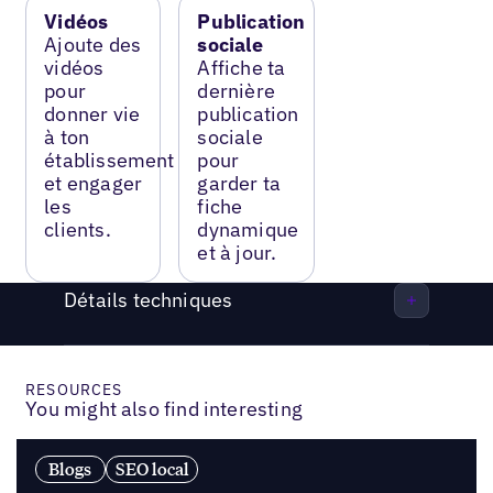
Vidéos
Publication
Ajoute des
sociale
vidéos
Affiche ta
pour
dernière
donner vie
publication
à ton
sociale
établissement
pour
et engager
garder ta
les
fiche
clients.
dynamique
et à jour.
Détails techniques
RESOURCES
You might also find interesting
Blogs
SEO local