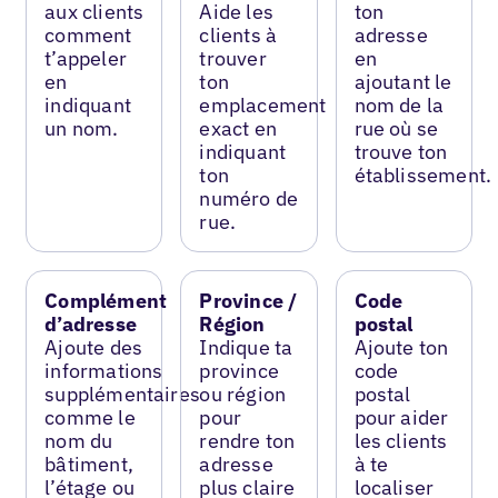
aux clients
Aide les
ton
comment
clients à
adresse
t’appeler
trouver
en
en
ton
ajoutant le
indiquant
emplacement
nom de la
un nom.
exact en
rue où se
indiquant
trouve ton
ton
établissement.
numéro de
rue.
Complément
Province /
Code
d’adresse
Région
postal
Ajoute des
Indique ta
Ajoute ton
informations
province
code
supplémentaires
ou région
postal
comme le
pour
pour aider
nom du
rendre ton
les clients
bâtiment,
adresse
à te
l’étage ou
plus claire
localiser