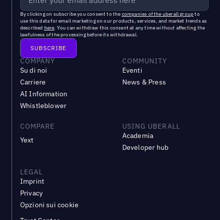
By clicking on subscribe you consent to the
companies of the uberall group
to
use this data for email marketing on our products, services, and market trends as
described
here
. You can withdraw this consent at any time without affecting the
lawfulness of the processing before its withdrawal.
COMPANY
COMMUNITY
Su di noi
Eventi
Carriere
News & Press
AI Information
Whistleblower
COMPARE
USING UBERALL
Academia
Yext
Developer hub
LEGAL
Imprint
Privacy
Opzioni sui cookie