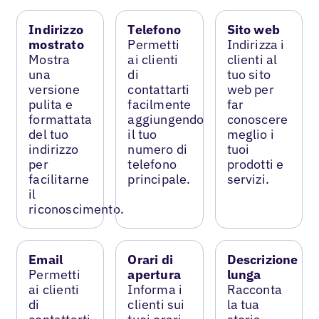
Indirizzo
Telefono
Sito web
mostrato
Permetti
Indirizza i
Mostra
ai clienti
clienti al
una
di
tuo sito
versione
contattarti
web per
pulita e
facilmente
far
formattata
aggiungendo
conoscere
del tuo
il tuo
meglio i
indirizzo
numero di
tuoi
per
telefono
prodotti e
facilitarne
principale.
servizi.
il
riconoscimento.
Email
Orari di
Descrizione
Permetti
apertura
lunga
ai clienti
Informa i
Racconta
di
clienti sui
la tua