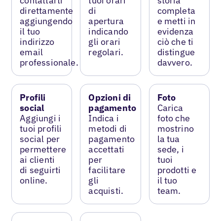
contattarti
tuoi orari
storia
direttamente
di
completa
aggiungendo
apertura
e metti in
il tuo
indicando
evidenza
indirizzo
gli orari
ciò che ti
email
regolari.
distingue
professionale.
davvero.
Profili
Opzioni di
Foto
social
pagamento
Carica
Aggiungi i
Indica i
foto che
tuoi profili
metodi di
mostrino
social per
pagamento
la tua
permettere
accettati
sede, i
ai clienti
per
tuoi
di seguirti
facilitare
prodotti e
online.
gli
il tuo
acquisti.
team.