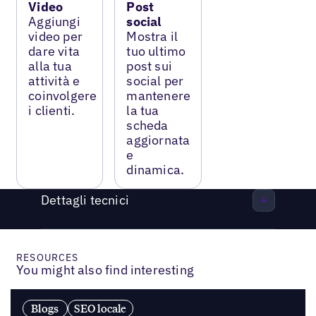
Video
Post
Aggiungi
social
video per
Mostra il
dare vita
tuo ultimo
alla tua
post sui
attività e
social per
coinvolgere
mantenere
i clienti.
la tua
scheda
aggiornata
e
dinamica.
Dettagli tecnici
RESOURCES
You might also find interesting
Blogs
SEO locale