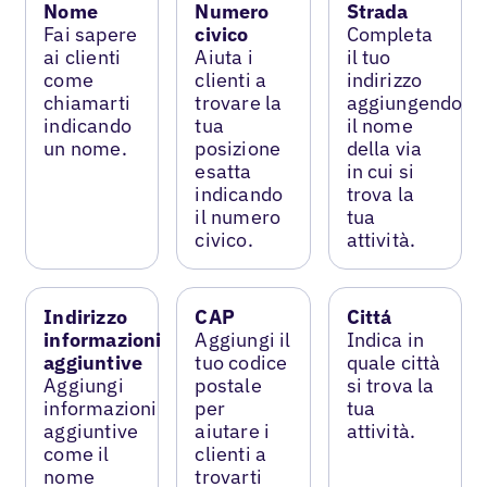
Nome
Numero
Strada
Fai sapere
civico
Completa
ai clienti
Aiuta i
il tuo
come
clienti a
indirizzo
chiamarti
trovare la
aggiungendo
indicando
tua
il nome
un nome.
posizione
della via
esatta
in cui si
indicando
trova la
il numero
tua
civico.
attività.
Indirizzo
CAP
Cittá
informazioni
Aggiungi il
Indica in
aggiuntive
tuo codice
quale città
Aggiungi
postale
si trova la
informazioni
per
tua
aggiuntive
aiutare i
attività.
come il
clienti a
nome
trovarti