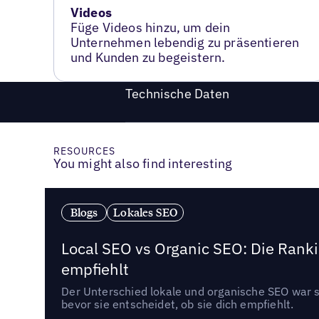
Videos
Füge Videos hinzu, um dein
Unternehmen lebendig zu präsentieren
und Kunden zu begeistern.
Technische Daten
RESOURCES
You might also find interesting
Blogs
Lokales SEO
Local SEO vs Organic SEO: Die Ranki
empfiehlt
Der Unterschied lokale und organische SEO war sc
bevor sie entscheidet, ob sie dich empfiehlt.