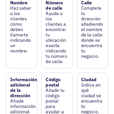
Nombre
Número
Calle
Haz saber
de calle
Completa
a los
Ayuda a
tu
clientes
los
dirección
cómo
clientes a
añadiendo
deben
encontrar
el nombre
llamarte
tu
de la calle
indicando
ubicación
donde se
un
exacta
encuentra
nombre.
indicando
tu
tu número
negocio.
de calle.
Información
Código
Ciudad
adicional
postal
Indica en
de la
Añade tu
qué
dirección
código
ciudad se
Añade
postal
encuentra
información
para
tu
adicional
ayudar a
negocio.