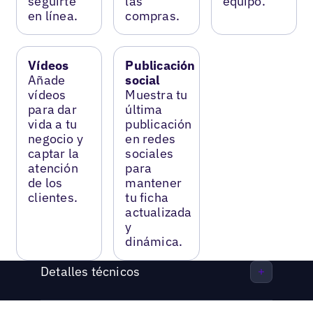
seguirte
las
equipo.
en línea.
compras.
Vídeos
Publicación
Añade
social
vídeos
Muestra tu
para dar
última
vida a tu
publicación
negocio y
en redes
captar la
sociales
atención
para
de los
mantener
clientes.
tu ficha
actualizada
y
dinámica.
Detalles técnicos