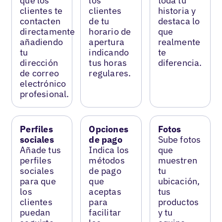
que los
los
toda tu
clientes te
clientes
historia y
contacten
de tu
destaca lo
directamente
horario de
que
añadiendo
apertura
realmente
tu
indicando
te
dirección
tus horas
diferencia.
de correo
regulares.
electrónico
profesional.
Perfiles
Opciones
Fotos
sociales
de pago
Sube fotos
Añade tus
Indica los
que
perfiles
métodos
muestren
sociales
de pago
tu
para que
que
ubicación,
los
aceptas
tus
clientes
para
productos
puedan
facilitar
y tu