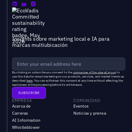
Insights sobre marketing local e IA para
marcas multiubicación
By clicking on subscribe you consent to the
companies of the uberall group
to
use this data for email marketing on our products, services, and market trends as
described
here
. You can withdraw this consent at any time without affecting the
lawfulness of the processing before its withdrawal.
EMPRESA
COMUNIDAD
Acerca de
Eventos
Carreras
Noticias y prensa
AI Information
Whistleblower