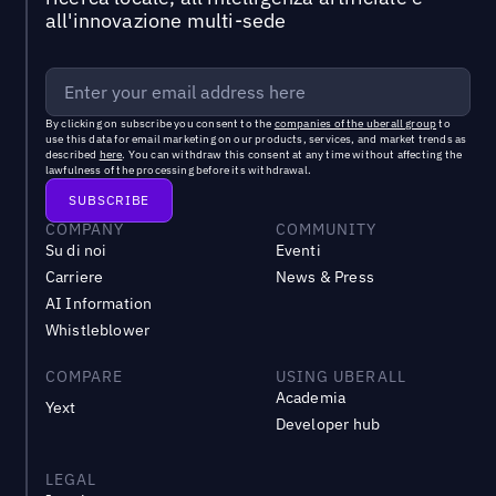
all'innovazione multi-sede
By clicking on subscribe you consent to the
companies of the uberall group
to
use this data for email marketing on our products, services, and market trends as
described
here
. You can withdraw this consent at any time without affecting the
lawfulness of the processing before its withdrawal.
COMPANY
COMMUNITY
Su di noi
Eventi
Carriere
News & Press
AI Information
Whistleblower
COMPARE
USING UBERALL
Academia
Yext
Developer hub
LEGAL