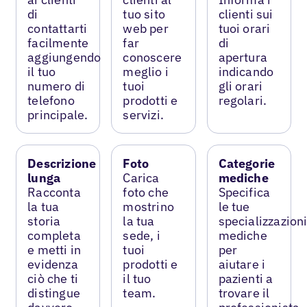
di
tuo sito
clienti sui
contattarti
web per
tuoi orari
facilmente
far
di
aggiungendo
conoscere
apertura
il tuo
meglio i
indicando
numero di
tuoi
gli orari
telefono
prodotti e
regolari.
principale.
servizi.
Descrizione
Foto
Categorie
lunga
Carica
mediche
Racconta
foto che
Specifica
la tua
mostrino
le tue
storia
la tua
specializzazion
completa
sede, i
mediche
e metti in
tuoi
per
evidenza
prodotti e
aiutare i
ciò che ti
il tuo
pazienti a
distingue
team.
trovare il