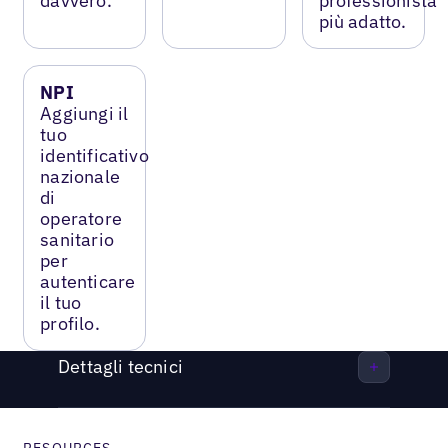
davvero.
professionista
più adatto.
NPI
Aggiungi il
tuo
identificativo
nazionale
di
operatore
sanitario
per
autenticare
il tuo
profilo.
Dettagli tecnici
RESOURCES