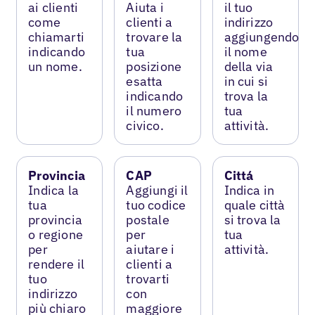
ai clienti
Aiuta i
il tuo
come
clienti a
indirizzo
chiamarti
trovare la
aggiungendo
indicando
tua
il nome
un nome.
posizione
della via
esatta
in cui si
indicando
trova la
il numero
tua
civico.
attività.
Provincia
CAP
Cittá
Indica la
Aggiungi il
Indica in
tua
tuo codice
quale città
provincia
postale
si trova la
o regione
per
tua
per
aiutare i
attività.
rendere il
clienti a
tuo
trovarti
indirizzo
con
più chiaro
maggiore