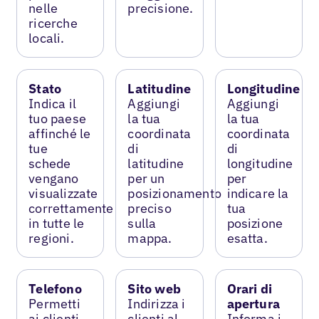
nelle
precisione.
ricerche
locali.
Stato
Latitudine
Longitudine
Indica il
Aggiungi
Aggiungi
tuo paese
la tua
la tua
affinché le
coordinata
coordinata
tue
di
di
schede
latitudine
longitudine
vengano
per un
per
visualizzate
posizionamento
indicare la
correttamente
preciso
tua
in tutte le
sulla
posizione
regioni.
mappa.
esatta.
Telefono
Sito web
Orari di
Permetti
Indirizza i
apertura
ai clienti
clienti al
Informa i