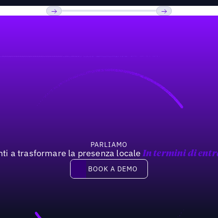
Previous
Prossimo
PARLIAMO
nti a trasformare la presenza locale
In termini di entr
Book a demo
BOOK A DEMO