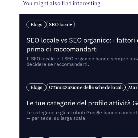
You might also find interesting
Blogs
SEO locale
SEO locale vs SEO organico: i fattori
prima di raccomandarti
Il SEO locale e il SEO organico hanno sempre funz
decidere se raccomandarti.
Blogs
Ottimizzazione delle schede locali
Mark
Le tue categorie del profilo attività
Le categorie e gli attributi Google hanno cambiato
— per sede, su larga scala.