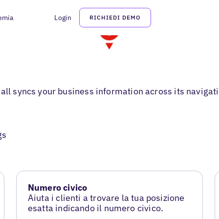
emia
Login
RICHIEDI DEMO
rall syncs your business information across its naviga
gs
Numero civico
Aiuta i clienti a trovare la tua posizione
esatta indicando il numero civico.