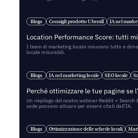
Blogs
Consigli prodotto Uberall
IA nel market
Location Performance Score: tutti m
I team di marketing locale misurano tutto e dimo
locale misurabili.
Blogs
IA nel marketing locale
SEO locale
So
Perché ottimizzare le tue pagine se l
Un riepilogo del nostro webinar Reddit × Search E
sede possono attuare per essere citati dall’IA.
Blogs
Ottimizzazione delle schede locali
Mark