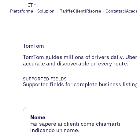
IT
Piattaforma
Soluzioni
Tariffe
Clienti
Risorse
Contattaci
Acad
TomTom
TomTom guides millions of drivers daily. Ube
accurate and discoverable on every route.
SUPPORTED FIELDS
Supported fields for complete business listin
Nome
Fai sapere ai clienti come chiamarti
indicando un nome.