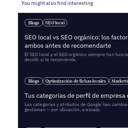
You might also find interesting
Blogs
SEO local
SEO local vs SEO orgánico: los fact
ambos antes de recomendarte
El SEO local y el SEO orgánico siempre han func
decidir si te recomienda.
Blogs
Optimización de fichas locales
Marketi
Tus categorías de perfil de empresa
Las categorías y atributos de Google han cambiad
gestionan — por ubicación, a escala.