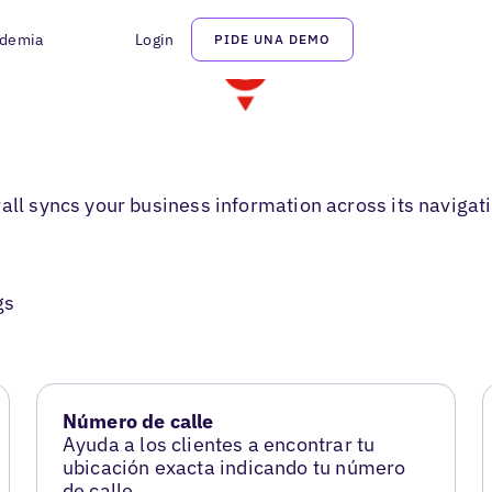
demia
Login
PIDE UNA DEMO
rall syncs your business information across its naviga
gs
Número de calle
Ayuda a los clientes a encontrar tu
ubicación exacta indicando tu número
de calle.