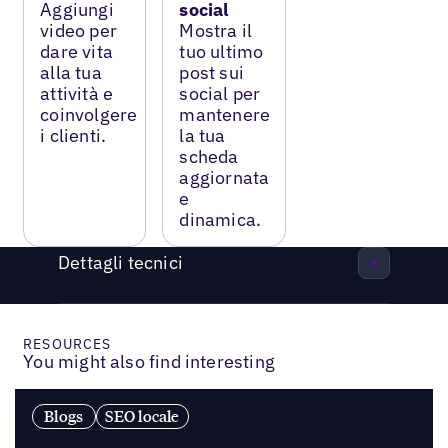
Aggiungi
social
video per
Mostra il
dare vita
tuo ultimo
alla tua
post sui
attività e
social per
coinvolgere
mantenere
i clienti.
la tua
scheda
aggiornata
e
dinamica.
Dettagli tecnici
RESOURCES
You might also find interesting
Blogs
SEO locale