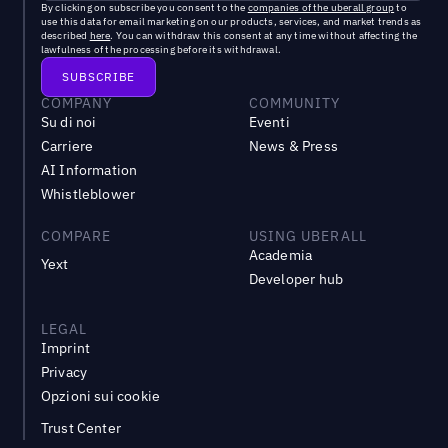
By clicking on subscribe you consent to the
companies of the uberall group
to
use this data for email marketing on our products, services, and market trends as
described
here
. You can withdraw this consent at any time without affecting the
lawfulness of the processing before its withdrawal.
COMPANY
COMMUNITY
Su di noi
Eventi
Carriere
News & Press
AI Information
Whistleblower
COMPARE
USING UBERALL
Academia
Yext
Developer hub
LEGAL
Imprint
Privacy
Opzioni sui cookie
Trust Center