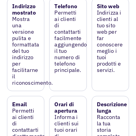
Indirizzo
Telefono
Sito web
mostrato
Permetti
Indirizza i
Mostra
ai clienti
clienti al
una
di
tuo sito
versione
contattarti
web per
pulita e
facilmente
far
formattata
aggiungendo
conoscere
del tuo
il tuo
meglio i
indirizzo
numero di
tuoi
per
telefono
prodotti e
facilitarne
principale.
servizi.
il
riconoscimento.
Email
Orari di
Descrizione
Permetti
apertura
lunga
ai clienti
Informa i
Racconta
di
clienti sui
la tua
contattarti
tuoi orari
storia