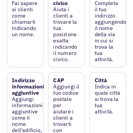
Fai sapere
civico
Completa
ai clienti
Aiuta i
il tuo
come
clienti a
indirizzo
chiamarti
trovare la
aggiungendo
indicando
tua
il nome
un nome.
posizione
della via
esatta
in cui si
indicando
trova la
il numero
tua
civico.
attività.
Indirizzo
CAP
Cittá
informazioni
Aggiungi il
Indica in
aggiuntive
tuo codice
quale città
Aggiungi
postale
si trova la
informazioni
per
tua
aggiuntive
aiutare i
attività.
come il
clienti a
nome
trovarti
dell’edificio,
con