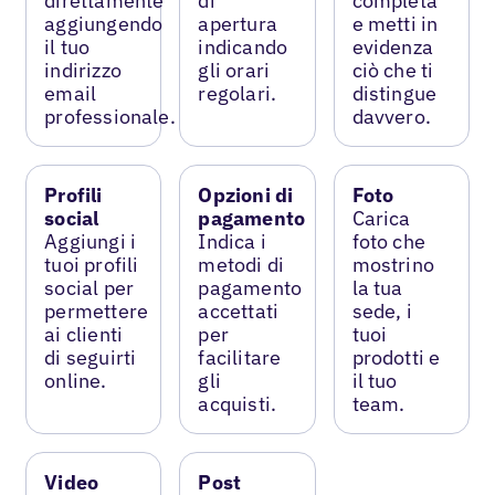
direttamente
di
completa
aggiungendo
apertura
e metti in
il tuo
indicando
evidenza
indirizzo
gli orari
ciò che ti
email
regolari.
distingue
professionale.
davvero.
Profili
Opzioni di
Foto
social
pagamento
Carica
Aggiungi i
Indica i
foto che
tuoi profili
metodi di
mostrino
social per
pagamento
la tua
permettere
accettati
sede, i
ai clienti
per
tuoi
di seguirti
facilitare
prodotti e
online.
gli
il tuo
acquisti.
team.
Video
Post