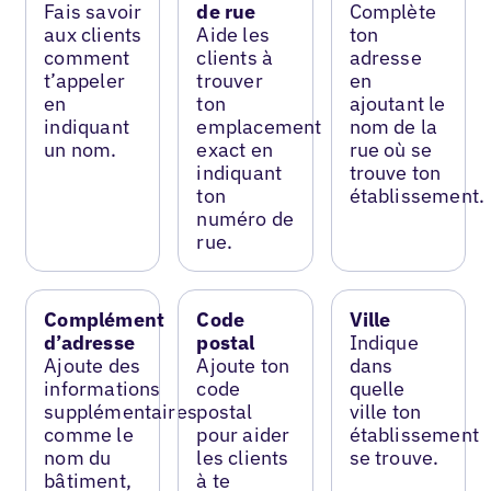
Fais savoir
de rue
Complète
aux clients
Aide les
ton
comment
clients à
adresse
t’appeler
trouver
en
en
ton
ajoutant le
indiquant
emplacement
nom de la
un nom.
exact en
rue où se
indiquant
trouve ton
ton
établissement.
numéro de
rue.
Complément
Code
Ville
d’adresse
postal
Indique
Ajoute des
Ajoute ton
dans
informations
code
quelle
supplémentaires
postal
ville ton
comme le
pour aider
établissement
nom du
les clients
se trouve.
bâtiment,
à te