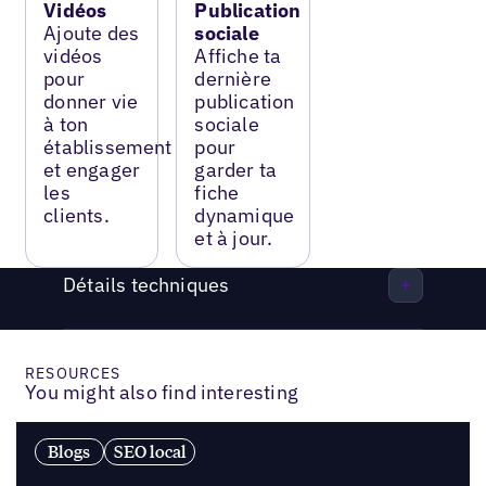
Vidéos
Publication
Ajoute des
sociale
vidéos
Affiche ta
pour
dernière
donner vie
publication
à ton
sociale
établissement
pour
et engager
garder ta
les
fiche
clients.
dynamique
et à jour.
Détails techniques
RESOURCES
You might also find interesting
Blogs
SEO local