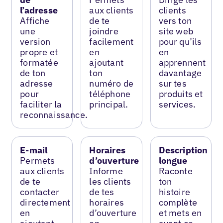
l’adresse
aux clients
clients
Affiche
de te
vers ton
une
joindre
site web
version
facilement
pour qu’ils
propre et
en
en
formatée
ajoutant
apprennent
de ton
ton
davantage
adresse
numéro de
sur tes
pour
téléphone
produits et
faciliter la
principal.
services.
reconnaissance.
E-mail
Horaires
Description
Permets
d’ouverture
longue
aux clients
Informe
Raconte
de te
les clients
ton
contacter
de tes
histoire
directement
horaires
complète
en
d’ouverture
et mets en