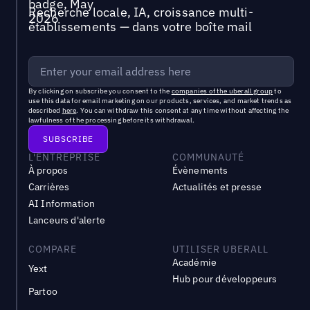
Recherche locale, IA, croissance multi-
établissements — dans votre boîte mail
By clicking on subscribe you consent to the
companies of the uberall group
to
use this data for email marketing on our products, services, and market trends as
described
here
. You can withdraw this consent at any time without affecting the
lawfulness of the processing before its withdrawal.
L'ENTREPRISE
COMMUNAUTÉ
À propos
Évènements
Carrières
Actualités et presse
AI Information
Lanceurs d'alerte
COMPARE
UTILISER UBERALL
Académie
Yext
Hub pour développeurs
Partoo