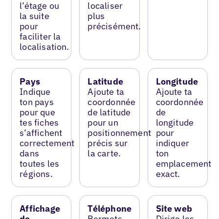
l’étage ou
localiser
la suite
plus
pour
précisément.
faciliter la
localisation.
Pays
Latitude
Longitude
Indique
Ajoute ta
Ajoute ta
ton pays
coordonnée
coordonnée
pour que
de latitude
de
tes fiches
pour un
longitude
s’affichent
positionnement
pour
correctement
précis sur
indiquer
dans
la carte.
ton
toutes les
emplacement
régions.
exact.
Affichage
Téléphone
Site web
de
Permets
Dirige les