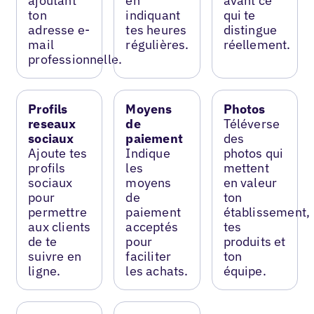
ajoutant
en
avant ce
ton
indiquant
qui te
adresse e-
tes heures
distingue
mail
régulières.
réellement.
professionnelle.
Profils
Moyens
Photos
reseaux
de
Téléverse
sociaux
paiement
des
Ajoute tes
Indique
photos qui
profils
les
mettent
sociaux
moyens
en valeur
pour
de
ton
permettre
paiement
établissement,
aux clients
acceptés
tes
de te
pour
produits et
suivre en
faciliter
ton
ligne.
les achats.
équipe.