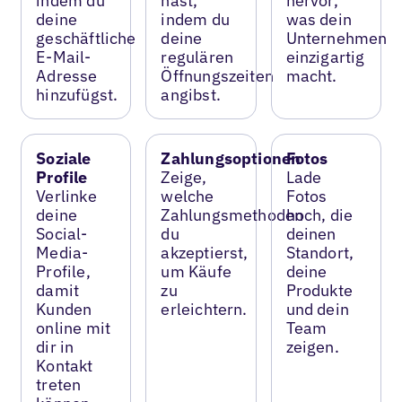
indem du
hast,
hervor,
deine
indem du
was dein
geschäftliche
deine
Unternehmen
E-Mail-
regulären
einzigartig
Adresse
Öffnungszeiten
macht.
hinzufügst.
angibst.
Soziale
Zahlungsoptionen
Fotos
Profile
Zeige,
Lade
Verlinke
welche
Fotos
deine
Zahlungsmethoden
hoch, die
Social-
du
deinen
Media-
akzeptierst,
Standort,
Profile,
um Käufe
deine
damit
zu
Produkte
Kunden
erleichtern.
und dein
online mit
Team
dir in
zeigen.
Kontakt
treten