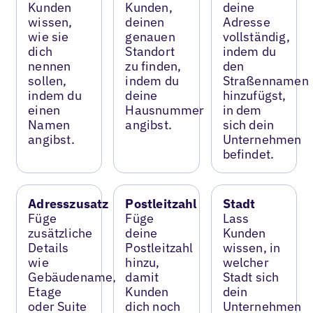
Kunden
Kunden,
deine
wissen,
deinen
Adresse
wie sie
genauen
vollständig,
dich
Standort
indem du
nennen
zu finden,
den
sollen,
indem du
Straßennamen
indem du
deine
hinzufügst,
einen
Hausnummer
in dem
Namen
angibst.
sich dein
angibst.
Unternehmen
befindet.
Adresszusatz
Postleitzahl
Stadt
Füge
Füge
Lass
zusätzliche
deine
Kunden
Details
Postleitzahl
wissen, in
wie
hinzu,
welcher
Gebäudename,
damit
Stadt sich
Etage
Kunden
dein
oder Suite
dich noch
Unternehmen