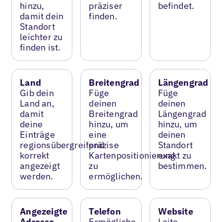
hinzu,
präziser
befindet.
damit dein
finden.
Standort
leichter zu
finden ist.
Land
Breitengrad
Längengrad
Gib dein
Füge
Füge
Land an,
deinen
deinen
damit
Breitengrad
Längengrad
deine
hinzu, um
hinzu, um
Einträge
eine
deinen
regionsübergreifend
präzise
Standort
korrekt
Kartenpositionierung
exakt zu
angezeigt
zu
bestimmen.
werden.
ermöglichen.
Angezeigte
Telefon
Website
Adresse
Ermögliche
Leite