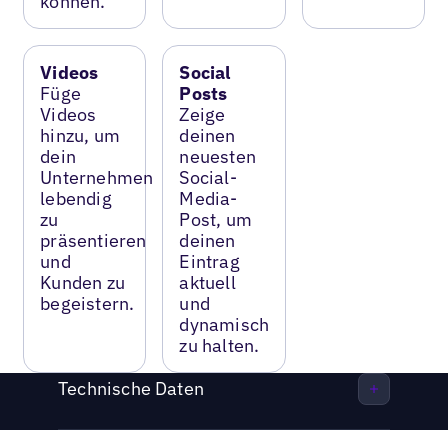
können.
Videos
Social
Füge
Posts
Videos
Zeige
hinzu, um
deinen
dein
neuesten
Unternehmen
Social-
lebendig
Media-
zu
Post, um
präsentieren
deinen
und
Eintrag
Kunden zu
aktuell
begeistern.
und
dynamisch
zu halten.
Technische Daten