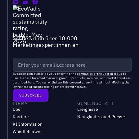
Schließ dich über 10.000
Marketingexpert:innen an
By clicking on subscribe you consent to the
companies of the uberall group
to
use this data for email marketing on our products, services, and market trends as
described
here
. You can withdraw this consent at any time without affecting the
lawfulness of the processing before its withdrawal.
FIRMA
GEMEINSCHAFT
Über
Ereignisse
Karriere
Neuigkeiten und Presse
KI Information
Whistleblower