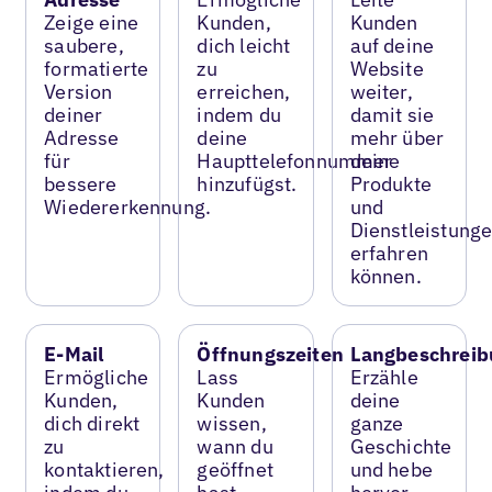
Zeige eine
Kunden,
Kunden
saubere,
dich leicht
auf deine
formatierte
zu
Website
Version
erreichen,
weiter,
deiner
indem du
damit sie
Adresse
deine
mehr über
für
Haupttelefonnummer
deine
bessere
hinzufügst.
Produkte
Wiedererkennung.
und
Dienstleistung
erfahren
können.
E-Mail
Öffnungszeiten
Langbeschreib
Ermögliche
Lass
Erzähle
Kunden,
Kunden
deine
dich direkt
wissen,
ganze
zu
wann du
Geschichte
kontaktieren,
geöffnet
und hebe