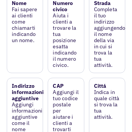
Nome
Numero
Strada
Fai sapere
civico
Completa
ai clienti
Aiuta i
il tuo
come
clienti a
indirizzo
chiamarti
trovare la
aggiungendo
indicando
tua
il nome
un nome.
posizione
della via
esatta
in cui si
indicando
trova la
il numero
tua
civico.
attività.
Indirizzo
CAP
Cittá
informazioni
Aggiungi il
Indica in
aggiuntive
tuo codice
quale città
Aggiungi
postale
si trova la
informazioni
per
tua
aggiuntive
aiutare i
attività.
come il
clienti a
nome
trovarti