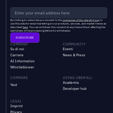
By clicking on subscribe you consent to the
companies of the uberall group
to
use this data for email marketing on our products, services, and market trends as
described
here
. You can withdraw this consent at any time without affecting the
lawfulness of the processing before its withdrawal.
COMPANY
COMMUNITY
Su di noi
Eventi
Carriere
News & Press
AI Information
Whistleblower
COMPARE
USING UBERALL
Academia
Yext
Developer hub
LEGAL
Imprint
Privacy