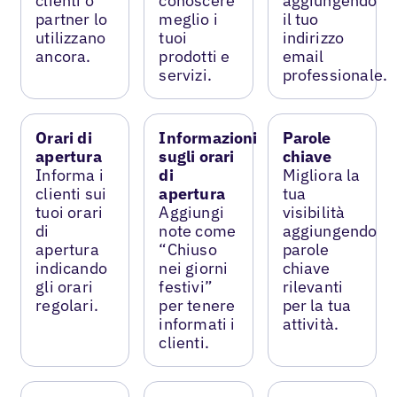
clienti o
conoscere
aggiungendo
partner lo
meglio i
il tuo
utilizzano
tuoi
indirizzo
ancora.
prodotti e
email
servizi.
professionale.
Orari di
Informazioni
Parole
apertura
sugli orari
chiave
Informa i
di
Migliora la
clienti sui
apertura
tua
tuoi orari
Aggiungi
visibilità
di
note come
aggiungendo
apertura
“Chiuso
parole
indicando
nei giorni
chiave
gli orari
festivi”
rilevanti
regolari.
per tenere
per la tua
informati i
attività.
clienti.