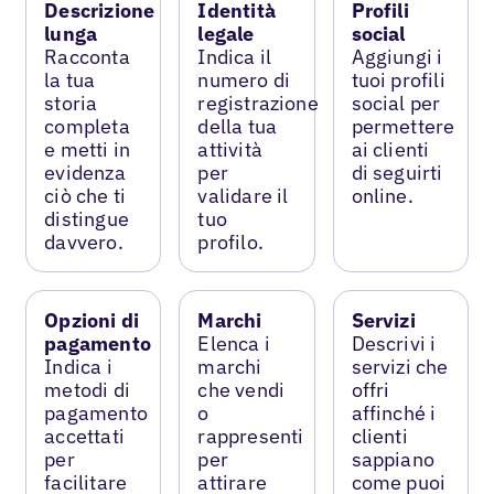
Descrizione
Identità
Profili
lunga
legale
social
Racconta
Indica il
Aggiungi i
la tua
numero di
tuoi profili
storia
registrazione
social per
completa
della tua
permettere
e metti in
attività
ai clienti
evidenza
per
di seguirti
ciò che ti
validare il
online.
distingue
tuo
davvero.
profilo.
Opzioni di
Marchi
Servizi
pagamento
Elenca i
Descrivi i
Indica i
marchi
servizi che
metodi di
che vendi
offri
pagamento
o
affinché i
accettati
rappresenti
clienti
per
per
sappiano
facilitare
attirare
come puoi