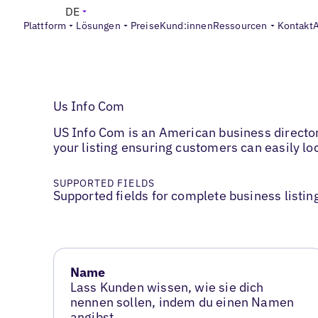
DE
Plattform
Lösungen
Preise
Kund:innen
Ressourcen
Kontakt
Us Info Com
US Info Com is an American business directory
your listing ensuring customers can easily lo
SUPPORTED FIELDS
Supported fields for complete business listin
Name
Lass Kunden wissen, wie sie dich
nennen sollen, indem du einen Namen
angibst.