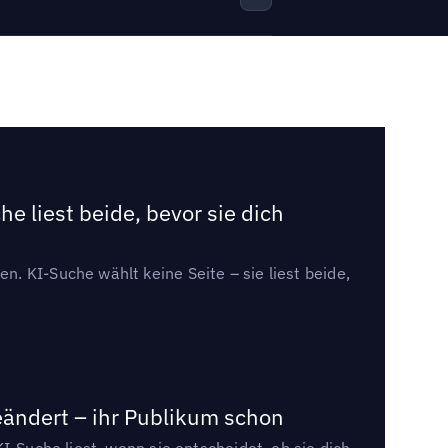
e liest beide, bevor sie dich
. KI-Suche wählt keine Seite – sie liest beide,
eändert – ihr Publikum schon
I-Suche liest, wenn sie entscheidet, ob sie dich